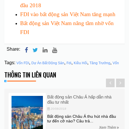
đầu 2018
FDI vào bất động sản Việt Nam tăng mạnh
Bất động sản Việt Nam nâng tầm nhờ vốn
FDI
Share:
Tags:
,
,
,
,
,
Vốn FDI
Dự Án Bất Động Sản
Fdi
Kiều Hối
Tăng Trưởng
Vốn
THÔNG TIN LIÊN QUAN
Bất động sản Châu Á hấp dẫn nhà
đầu tư nhất
20/08/2018
Bất động sản Châu Á thu hút nhà đầu
tư đến cỡ nào? Câu trả...
hêm
Xem Thêm