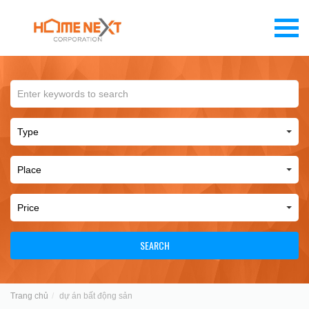
SEARCH
Trang chủ
dự án bất động sản