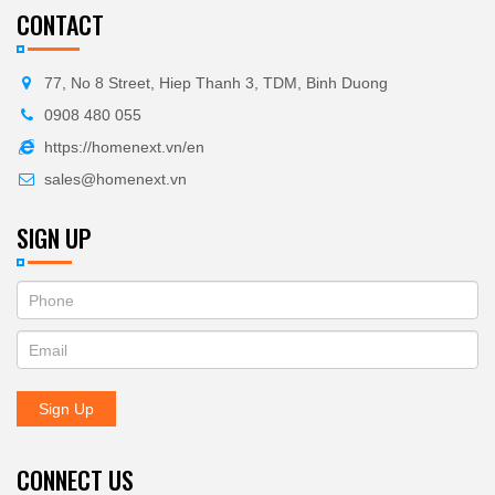
CONTACT
77, No 8 Street, Hiep Thanh 3, TDM, Binh Duong
0908 480 055
https://homenext.vn/en
sales@homenext.vn
SIGN UP
If
ĐĂNG
you
KÝ
are
human,
NHẬN
leave
Sign Up
BẢN
this
field
TIN
blank.
CONNECT US