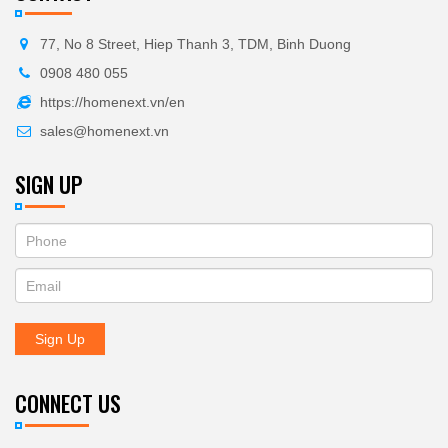
77, No 8 Street, Hiep Thanh 3, TDM, Binh Duong
0908 480 055
https://homenext.vn/en
sales@homenext.vn
SIGN UP
If
ĐĂNG
you
KÝ
are
human,
NHẬN
leave
Sign Up
BẢN
this
field
TIN
blank.
CONNECT US