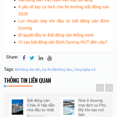
4 yếu tố tạo cú hích cho thị trường bất động sản
2018
Lợi nhuận kép khi đầu tư bất động sản Bình
Dương
Bí quyết đầu tư Bất động sản thông minh
Vì sao bất động sản Bình Dương HÚT đến vậy?
Share:
Tags:
,
,
Bất Động Sản BD
Dự Án Bất Động Sản
Công Nghẹ 4.0
THÔNG TIN LIÊN QUAN
nt
Bất động sản
Nhà ở thương
Châu Á hấp dẫn
mại dịch vụ Phú
nhà đầu tư nhất
Mỹ khi nào mở
bán
20/08/2018