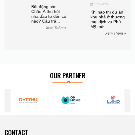
EO
18/08/2018
Bất động sản
Châu Á thu hút
Khi nào thì dự án
end
nhà đầu tư đến cỡ
khu nhà ở thương
nào? Câu trả...
mại dịch vụ Phú
Mỹ mở...
Xem Thêm
êm
Xem Thêm
OUR PARTNER
CONTACT