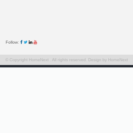
Follow:
© Copyright HomeNext . All rights reserved.
Design by HomeNext