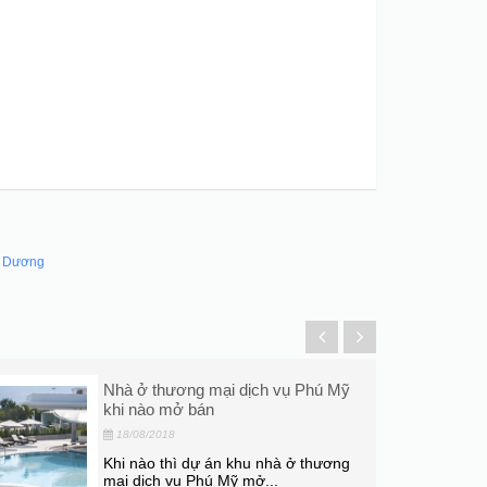
h Dương
Mỹ
Thị trường bất động sản Thuận An,
Bình Dương như thế nào?
16/08/2018
ng
Thị trường bất động sản Thuận An
những năm gần đây như thế nào