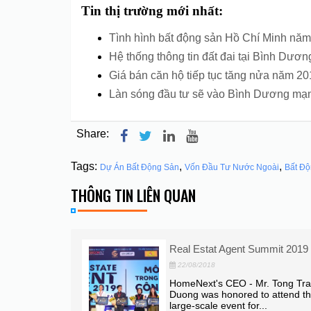
Tin thị trường mới nhất:
Tình hình bất động sản Hồ Chí Minh nă
Hệ thống thông tin đất đai tại Bình Dươ
Giá bán căn hộ tiếp tục tăng nửa năm 2
Làn sóng đầu tư sẽ vào Bình Dương mạ
Share:
Tags:
,
,
Dự Án Bất Động Sản
Vốn Đầu Tư Nước Ngoài
Bất Độ
THÔNG TIN LIÊN QUAN
t Agent Summit 2019
Bất động sản Châu Á
đầu tư nhất
20/08/2018
s CEO - Mr. Tong Tran
 honored to attend the
Bất động sản Châu Á 
 event for...
đầu tư đến cỡ nào? Câ