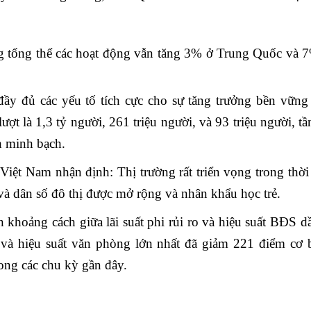
 tổng thể các hoạt động vẫn tăng 3% ở Trung Quốc và 
đầy đủ các yếu tố tích cực cho sự tăng trưởng bền vữn
ợt là 1,3 tỷ người, 261 triệu người, và 93 triệu người, tầ
nh minh bạch.
t Nam nhận định: Thị trường rất triển vọng trong thời 
 và dân số đô thị được mở rộng và nhân khẩu học trẻ.
khoảng cách giữa lãi suất phi rủi ro và hiệu suất BĐS d
 và hiệu suất văn phòng lớn nhất đã giảm 221 điểm cơ
ong các chu kỳ gần đây.