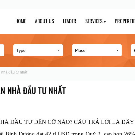
HOME
ABOUT US
LEADER
SERVICES
PROPERTI
 nhà đầu tư nhất
ẪN NHÀ ĐẦU TƯ NHẤT
HÀ ĐẦU TƯ ĐẾN CỠ NÀO? CÂU TRẢ LỜI LÀ ĐÂ
ái Bình Dương đạt 42 tỉ USD trong Quý 2, cao hơn 26