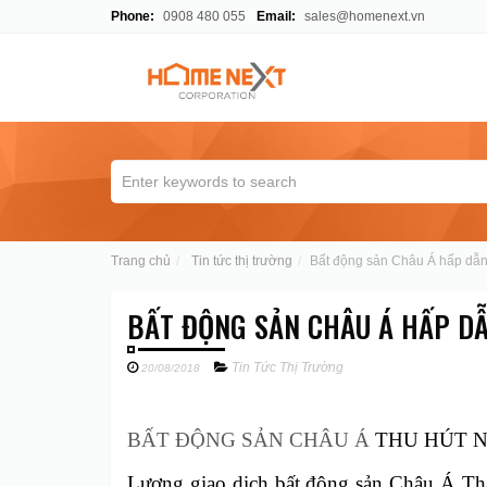
Phone:
0908 480 055
Email:
sales@homenext.vn
Trang chủ
Tin tức thị trường
Bất động sản Châu Á hấp dẫn
BẤT ĐỘNG SẢN CHÂU Á HẤP D
Tin Tức Thị Trường
20/08/2018
BẤT ĐỘNG SẢN CHÂU Á
THU HÚT N
Lượng giao dịch bất động sản Châu Á Th