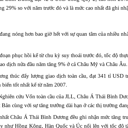
ng 29% so với năm trước đó và là mức cao nhất đã ghi nhậ
đang nóng hơn bao giờ hết với sự quan tâm của nhiều nhà 
ạn phục hồi kể từ chu kỳ suy thoái trước đó, tốc độ thực 
 giao dịch nửa đầu năm tăng 9% ở cả Châu Mỹ và Châu Âu.
ng thúc đẩy lượng giao dịch toàn cầu, đạt 341 tỉ USD
 biến tốt nhất kể từ năm 2007.
ghiên cứu Vốn toàn cầu của JLL, Châu Á Thái Bình Dương
t Bản cùng với sự tăng trưởng dài hạn ở các thị trường đang
n nhất Châu Á Thái Bình Dương đều ghi nhận mức tăng trư
nay như Hồng Kông, Hàn Quốc và Úc nổi lên với tốc độ t