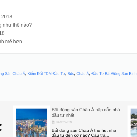
m 2018
ng như thế nào?
018
nh mẽ hơn
,
,
,
,
ng Sản Châu Á
Kiếm Đất TDM Đầu Tư
Bds
Châu Á
Đầu Tư Bất Động Sản Bìn
 hấp dẫn nhà
Nhà ở thương mại dịch vụ Phú 
khi nào mở bán
18/08/2018
thu hút nhà
Khi nào thì dự án khu nhà ở thươ
u trả...
mại dịch vụ Phú Mỹ mở...