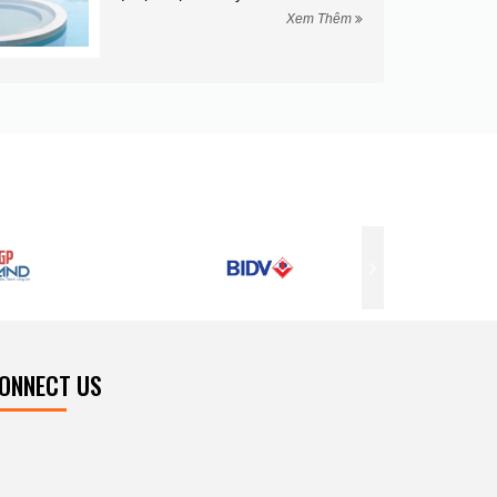
?...
êm
Xem Thêm
ONNECT US