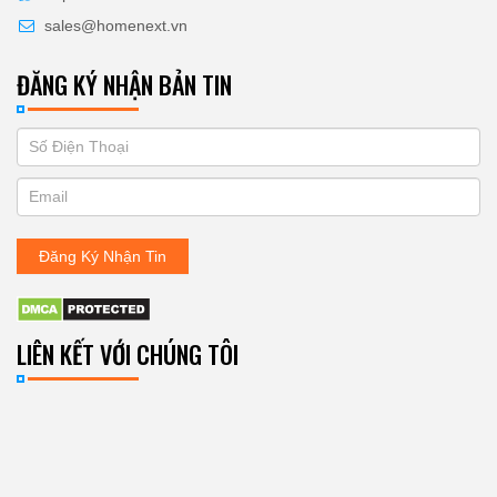
sales@homenext.vn
ĐĂNG KÝ NHẬN BẢN TIN
If
ĐĂNG
you
KÝ
are
human,
NHẬN
leave
Đăng Ký Nhận Tin
BẢN
this
field
TIN
blank.
LIÊN KẾT VỚI CHÚNG TÔI