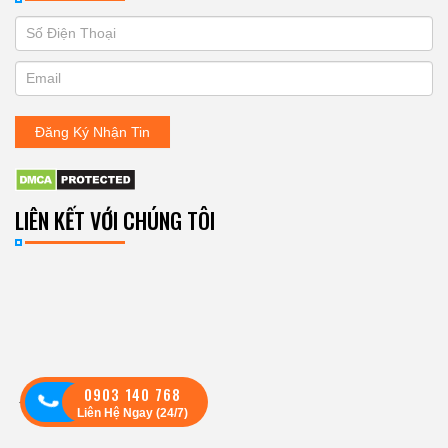
If
ĐĂNG
you
KÝ
are
human,
NHẬN
leave
Đăng Ký Nhận Tin
BẢN
this
field
TIN
blank.
LIÊN KẾT VỚI CHÚNG TÔI
0903 140 768
Theo dõi:
Liên Hệ Ngay (24/7)