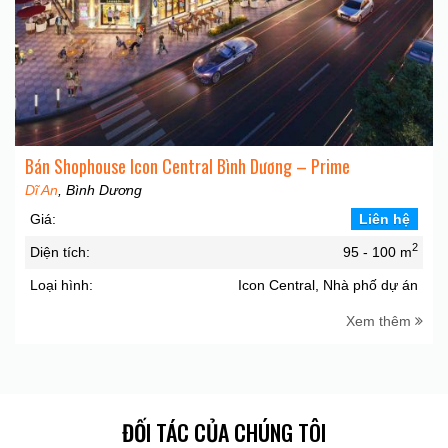
Bán Shophouse Icon Central Bình Dương – Prime
Dĩ An
, Bình Dương
Giá:
Liên hệ
2
Diện tích:
95 - 100 m
Loại hình:
Icon Central, Nhà phố dự án
Xem thêm
ĐỐI TÁC CỦA CHÚNG TÔI