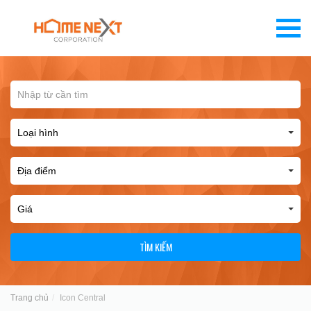
TÌM KIẾM
Trang chủ
Icon Central