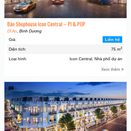
Bán Shophouse Icon Central – PI & POP
Dĩ An
, Bình Dương
Giá:
Liên hệ
2
Diện tích:
75 m
Loại hình:
Icon Central, Nhà phố dự án
Xem thêm