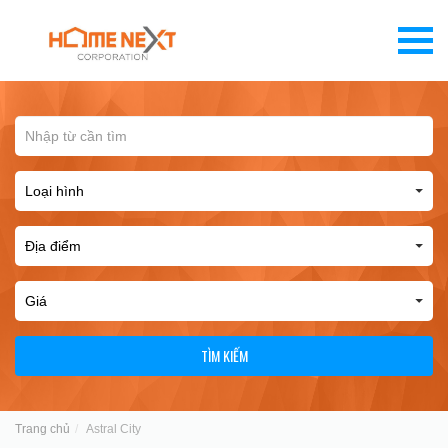
TÌM KIẾM
Trang chủ
Astral City