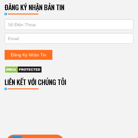
ĐĂNG KÝ NHẬN BẢN TIN
If
ĐĂNG
you
KÝ
are
human,
NHẬN
leave
Đăng Ký Nhận Tin
BẢN
this
field
TIN
blank.
LIÊN KẾT VỚI CHÚNG TÔI