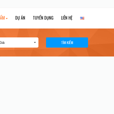
HẨM
DỰ ÁN
TUYỂN DỤNG
LIÊN HỆ
TÌM KIẾM