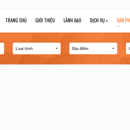
TRANG CHỦ
GIỚI THIỆU
LÃNH ĐẠO
DỊCH VỤ
SẢN P