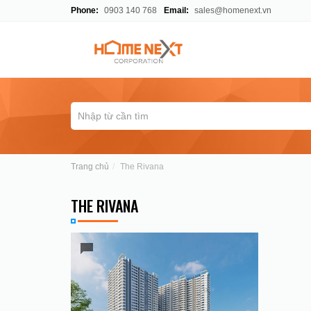
Phone:
0903 140 768
Email:
sales@homenext.vn
Trang chủ
The Rivana
THE RIVANA