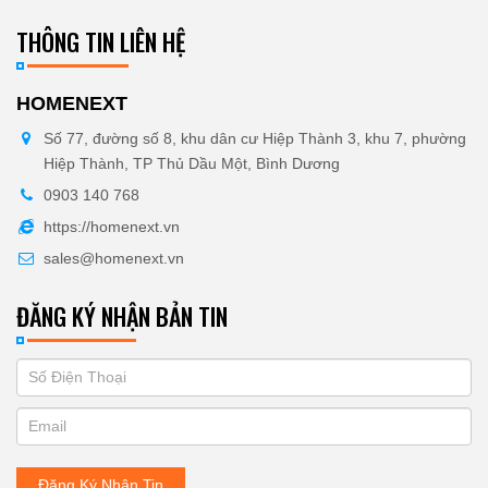
THÔNG TIN LIÊN HỆ
HOMENEXT
Số 77, đường số 8, khu dân cư Hiệp Thành 3, khu 7, phường
Hiệp Thành, TP Thủ Dầu Một, Bình Dương
0903 140 768
https://homenext.vn
sales@homenext.vn
ĐĂNG KÝ NHẬN BẢN TIN
If
ĐĂNG
you
KÝ
are
human,
NHẬN
leave
Đăng Ký Nhận Tin