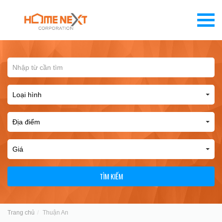
TÌM KIẾM
Trang chủ
Thuận An