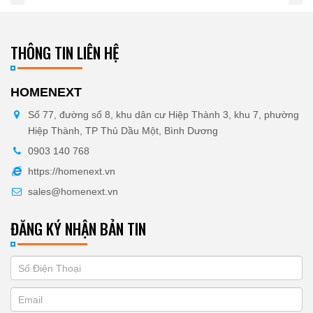
THÔNG TIN LIÊN HỆ
HOMENEXT
Số 77, đường số 8, khu dân cư Hiệp Thành 3, khu 7, phường
Hiệp Thành, TP Thủ Dầu Một, Bình Dương
0903 140 768
https://homenext.vn
sales@homenext.vn
ĐĂNG KÝ NHẬN BẢN TIN
If
ĐĂNG
you
KÝ
are
human,