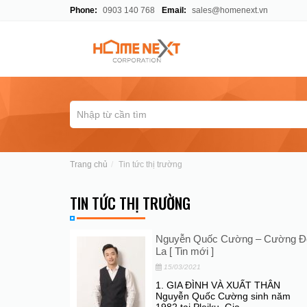
Phone:
0903 140 768
Email:
sales@homenext.vn
Trang chủ
Tin tức thị trường
TIN TỨC THỊ TRƯỜNG
Nguyễn Quốc Cường – Cường Đ
La [ Tin mới ]
15/03/2021
1. GIA ĐÌNH VÀ XUẤT THÂN
Nguyễn Quốc Cường sinh năm