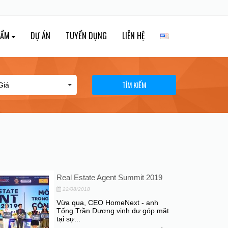
HẨM
DỰ ÁN
TUYỂN DỤNG
LIÊN HỆ
TÌM KIẾM
Real Estate Agent Summit 2019
22/08/2018
Vừa qua, CEO HomeNext - anh
Tống Trần Dương vinh dự góp mặt
tại sự...