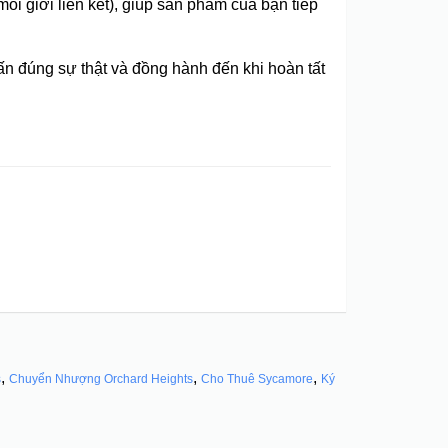
ôi giới liên kết), giúp sản phẩm của bạn tiếp
ấn đúng sự thật và đồng hành đến khi hoàn tất
,
,
,
s
Chuyển Nhượng Orchard Heights
Cho Thuê Sycamore
Ký