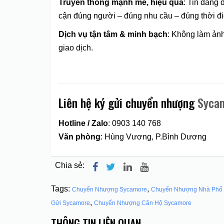
Truyền thông mạnh mẽ, hiệu quả
: Tin đăng 
cận đúng người – đúng nhu cầu – đúng thời đ
Dịch vụ tận tâm & minh bạch
: Không làm ảnh
giao dịch.
Liên hệ ký gửi chuyển nhượng
Syca
Hotline / Zalo
: 0903 140 768
Văn phòng
: Hùng Vương, P.Bình Dương
Chia sẻ:
Tags:
,
Chuyển Nhượng Sycamore
Chuyển Nhượng Nhà Phố 
,
Gửi Sycamore
Chuyển Nhượng Căn Hộ Sycamore
THÔNG TIN LIÊN QUAN