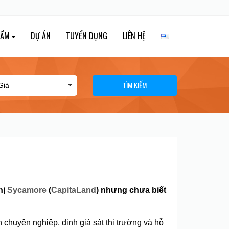
HẨM
DỰ ÁN
TUYỂN DỤNG
LIÊN HỆ
TÌM KIẾM
hị
Sycamore
(
CapitaLand
) nhưng chưa biết
h chuyên nghiệp, định giá sát thị trường và hỗ