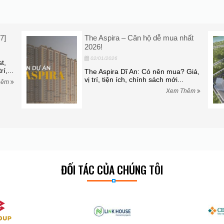
7]
The Aspira – Căn hộ dễ mua nhất
2026!
02/01/2026
t,
í,...
The Aspira Dĩ An: Có nên mua? Giá,
vị trí, tiện ích, chính sách mới...
hêm
Xem Thêm
ĐỐI TÁC CỦA CHÚNG TÔI