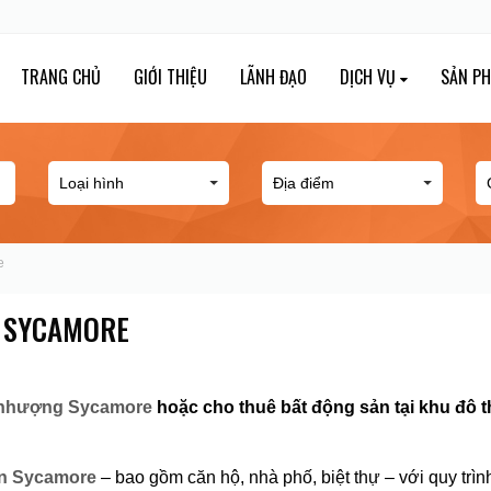
TRANG CHỦ
GIỚI THIỆU
LÃNH ĐẠO
DỊCH VỤ
SẢN P
e
 SYCAMORE
nhượng Sycamore
hoặc cho thuê bất động sản tại khu đô t
án Sycamore
– bao gồm căn hộ, nhà phố, biệt thự – với quy trìn