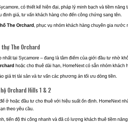
camore, có thiết kế hiện đại, pháp lý minh bạch và tiềm năng t
âu định giá, tư vấn khách hàng cho đến công chứng sang tên.
phố The Orchard
, phục vụ nhóm khách hàng chuyên gia nước ng
t thự The Orchard
 nhất tại Sycamore – đang là tâm điểm của giới đầu tư nhờ khô
rchard
hoặc cho thuê dài hạn, HomeNext có sẵn nhóm khách h
 giá trị tài sản và tư vấn các phương án tối ưu dòng tiền.
 hộ Orchard Hills 1 & 2
p để ở hoặc đầu tư cho thuê với hiệu suất ổn định. HomeNext n
hạn theo yêu cầu.
nh, tiến độ thi công nhanh và đã có lượng khách thuê tiềm năn