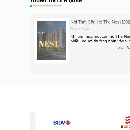
ển Nhượng Căn
Nội Thất Căn Hộ The Nest [202
23/04/2026
Khi tìm mua một căn hộ The Nes
nhiều người thường nhìn vào vị tr
ng những dự án
khách hàng
Xem T
Xem Thêm