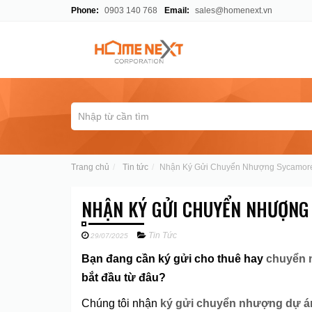
Phone:
0903 140 768
Email:
sales@homenext.vn
Trang chủ
Tin tức
Nhận Ký Gửi Chuyển Nhượng Sycamor
NHẬN KÝ GỬI CHUYỂN NHƯỢNG
Tin Tức
29/07/2025
Bạn đang cần ký gửi cho thuê hay
chuyển 
bắt đầu từ đâu?
Chúng tôi nhận
ký gửi chuyển nhượng dự 