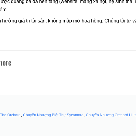
được quảng bá đa nền tảng (website, mạng xã hội, hệ sinh thái m
iểm.
 hưởng giá trị tài sản, không mập mờ hoa hồng. Chúng tôi tư v
more
,
,
The Orchard
Chuyển Nhượng Biệt Thự Sycamore
Chuyển Nhượng Orchard Hill