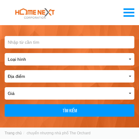
TÌM KIẾM
Trang chủ
chuyển nhượng nhà phố The Orchard