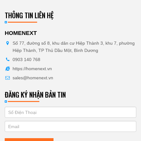
THÔNG TIN LIÊN HỆ
HOMENEXT
Số 77, đường số 8, khu dân cư Hiệp Thành 3, khu 7, phường
Hiệp Thành, TP Thủ Dầu Một, Bình Dương
0903 140 768
https://homenext.vn
sales@homenext.vn
ĐĂNG KÝ NHẬN BẢN TIN
If
ĐĂNG
you
KÝ
are
human,
NHẬN
leave