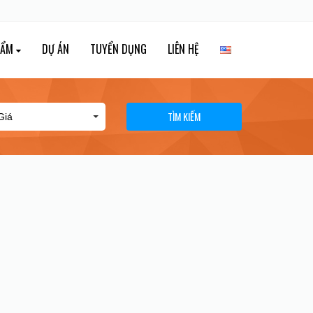
HẨM
DỰ ÁN
TUYỂN DỤNG
LIÊN HỆ
TÌM KIẾM