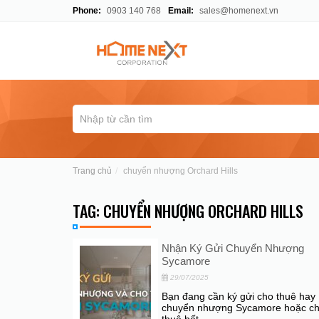
Phone:
0903 140 768
Email:
sales@homenext.vn
Trang chủ
chuyển nhượng Orchard Hills
TAG: CHUYỂN NHƯỢNG ORCHARD HILLS
Nhận Ký Gửi Chuyển Nhượng
Sycamore
29/07/2025
Bạn đang cần ký gửi cho thuê hay
chuyển nhượng Sycamore hoặc c