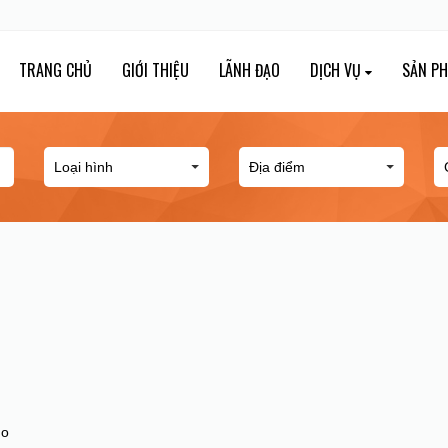
TRANG CHỦ
GIỚI THIỆU
LÃNH ĐẠO
DỊCH VỤ
SẢN P
ho