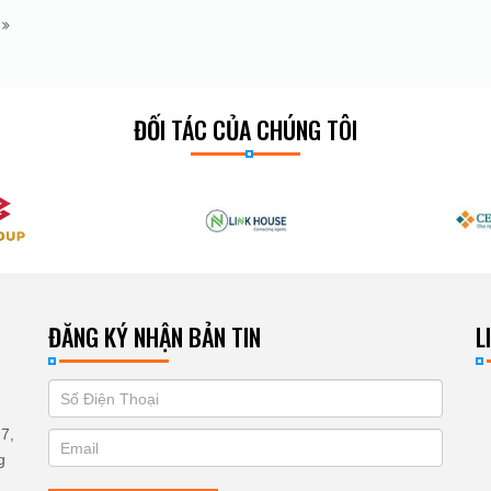
m
ĐỐI TÁC CỦA CHÚNG TÔI
ĐĂNG KÝ NHẬN BẢN TIN
L
If
ĐĂNG
you
KÝ
7,
are
g
human,
NHẬN