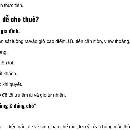
 thực tiễn.
, dễ cho thuê?
gia đình.
 sát luồng ra/vào giờ cao điểm. Ưu tiên căn ít ồn, view thoáng,
ang.
ên tốt.
út khách.
 khi quyết.
 để tối ưu êm ái và gió tự nhiên.
dùng & đúng chỗ”
ớc — tiện nấu, dễ vệ sinh, hạn chế mùi; lưu ý cửa chống mùi, th