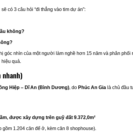
 sẽ có 3 câu hỏi “đi thẳng vào tim dự án”:
đầu không?
không?
chị góc nhìn của một người làm nghề hơn 15 năm và phân phối 
h hiệu quả.
n nhanh)
ông Hiệp – Dĩ An (Bình Dương)
, do
Phúc An Gia
là chủ đầu 
hầm, được xây dựng trên guỹ đất 9.372,0m²
 gồm 1.204 căn để ở, kèm căn 8 shophouse).