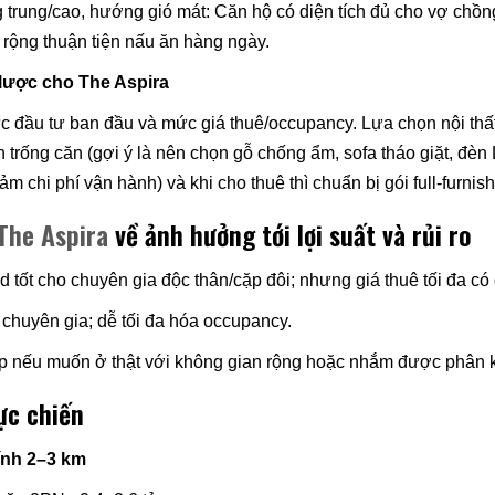
trung/cao, hướng gió mát: Căn hộ có diện tích đủ cho vợ chồng
 rộng thuận tiện nấu ăn hàng ngày.
 lược cho The Aspira
ầu tư ban đầu và mức giá thuê/occupancy. Lựa chọn nội thất n
 trống căn (gợi ý là nên chọn gỗ chống ẩm, sofa tháo giặt, đèn LE
ảm chi phí vận hành) và khi cho thuê thì chuẩn bị gói full‑furni
The Aspira
về ảnh hưởng tới lợi suất và rủi ro
tốt cho chuyên gia độc thân/cặp đôi; nhưng giá thuê tối đa có 
 chuyên gia; dễ tối đa hóa occupancy.
ợp nếu muốn ở thật với không gian rộng hoặc nhắm được phân 
ực chiến
ính 2–3 km