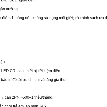
 gia nước ngoài đến.
gần trường.
 điểm 1 tháng nếu không sử dụng môi giới; có chính sách ưu đ
iệu.
 LED CRI cao, thiết bị tiết kiệm điện.
ễ bảo trì để tối ưu chi phí và tăng giá thuê.
 → căn 2PN ~500–1 triệu/tháng.
ân chơi trẻ em, an ninh 24/7.