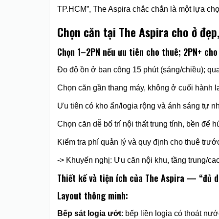
TP.HCM”, The Aspira chắc chắn là một lựa chọn
Chọn căn tại The Aspira cho ở đẹp
Chọn 1–2PN nếu ưu tiên cho thuê; 2PN+ cho 
Đo độ ồn ở ban công 15 phút (sáng/chiều); quan
Chọn căn gần thang máy, không ở cuối hành l
Ưu tiên có kho ẩn/logia rộng và ánh sáng tự nhi
Chọn căn dễ bố trí nội thất trung tính, bền để h
Kiểm tra phí quản lý và quy định cho thuê trước
-> Khuyến nghị: Ưu căn nội khu, tầng trung/cao
Thiết kế và tiện ích của The Aspira — “đủ 
Layout thông minh:
Bếp sát logia ướt
: bếp liền logia có thoát nư