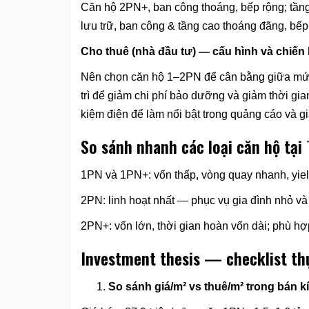
Căn hộ 2PN+, ban công thoáng, bếp rộng; tầng 
lưu trữ, ban công & tầng cao thoáng đãng, bếp
Cho thuê (nhà đầu tư) — cấu hình và chiến
Nên chọn căn hộ 1–2PN để cân bằng giữa mức đ
trì để giảm chi phí bảo dưỡng và giảm thời gian
kiệm điện để làm nổi bật trong quảng cáo và gi
So sánh nhanh các loại căn hộ tại
1PN và 1PN+: vốn thấp, vòng quay nhanh, yield 
2PN: linh hoạt nhất — phục vụ gia đình nhỏ và
2PN+: vốn lớn, thời gian hoàn vốn dài; phù h
Investment thesis — checklist th
So sánh giá/m² vs thuê/m² trong bán k