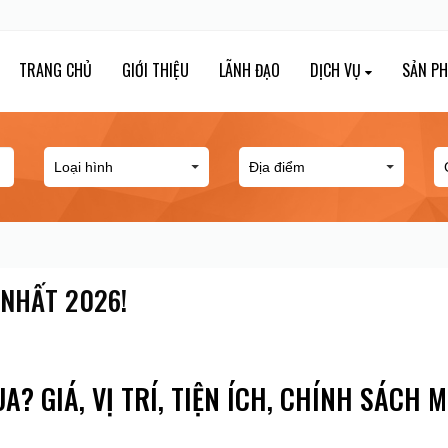
TRANG CHỦ
GIỚI THIỆU
LÃNH ĐẠO
DỊCH VỤ
SẢN P
 NHẤT 2026!
A? GIÁ, VỊ TRÍ, TIỆN ÍCH, CHÍNH SÁCH 