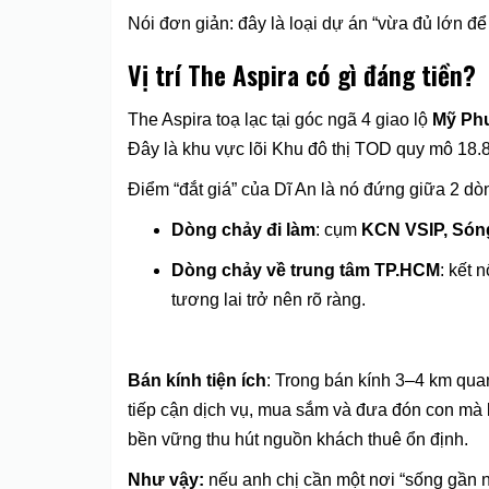
Nói đơn giản: đây là loại dự án “vừa đủ lớn để
Vị trí The Aspira có gì đáng tiền?
The Aspira toạ lạc tại góc ngã 4 giao lộ
Mỹ Phư
Đây là khu vực lõi Khu đô thị TOD quy mô 18.
Điểm “đắt giá” của Dĩ An là nó đứng giữa 2 dò
Dòng chảy đi làm
: cụm
KCN VSIP, Són
Dòng chảy về trung tâm TP.HCM
: kết 
tương lai trở nên rõ ràng.
Bán kính tiện ích
: Trong bán kính 3–4 km qua
tiếp cận dịch vụ, mua sắm và đưa đón con mà kh
bền vững thu hút nguồn khách thuê ổn định.
Như vậy:
nếu anh chị cần một nơi “sống gần nơ