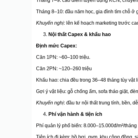
Tháng 7–9: cao điểm tuyển dụng KCN, chuyên
Tháng 8–10: đầu năm học, gia đình tìm chỗ ở 
Khuyến nghị:
lên kế hoạch marketing trước cao
Nội thất Capex & khấu hao
Định mức Capex:
Căn 1PN: ~60–100 triệu.
Căn 2PN: ~120–260 triệu
Khấu hao: chia đều trong 36–48 tháng tùy vật l
Gợi ý vật liệu: gỗ chống ẩm, sofa tháo giặt, đèn
Khuyến nghị
: đầu tư nội thất trung tính, bền, d
Phí vận hành & tiện ích
Phí quản lý phổ biến: 8.000–15.000đ/m²/tháng
Tiện ích đi kèm: hồ bơi, gym, khu cộng đồng, s