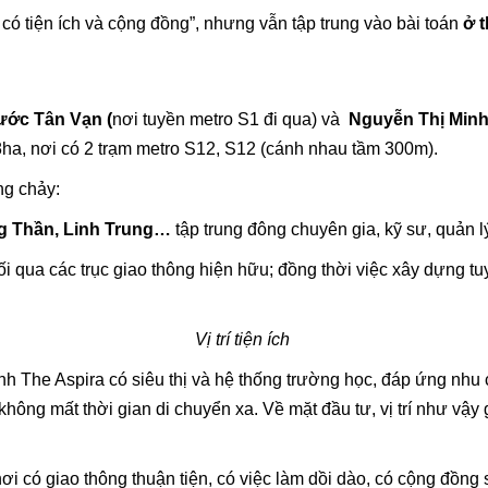
 có tiện ích và cộng đồng”, nhưng vẫn tập trung vào bài toán
ở t
ớc Tân Vạn (
nơi tuyền metro S1 đi qua) và
Nguyễn Thị Minh
8ha, nơi có 2 trạm metro S12, S12 (cánh nhau tầm 300m).
ng chảy:
g Thần, Linh Trung…
tập trung đông chuyên gia, kỹ sư, quản l
nối qua các trục giao thông hiện hữu; đồng thời việc xây dựng t
Vị trí tiện ích
nh The Aspira có siêu thị và hệ thống trường học, đáp ứng nhu
ông mất thời gian di chuyển xa. Về mặt đầu tư, vị trí như vậy g
i có giao thông thuận tiện, có việc làm dồi dào, có cộng đồng 