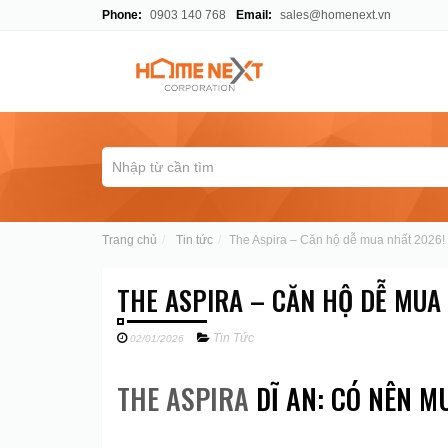
Phone:
0903 140 768
Email:
sales@homenext.vn
Trang chủ
Tin tức
The Aspira – Căn hộ dễ mua nhất 2026!
THE ASPIRA – CĂN HỘ DỄ MUA
Tin Tức
02/01/2026
THE ASPIRA
DĨ AN: CÓ NÊN MU