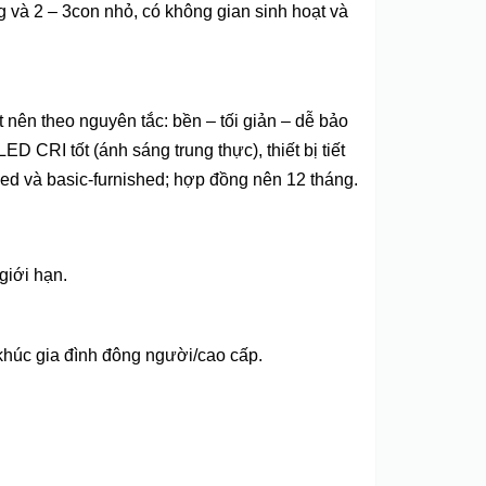
 và 2 – 3con nhỏ, có không gian sinh hoạt và
ên theo nguyên tắc: bền – tối giản – dễ bảo
D CRI tốt (ánh sáng trung thực), thiết bị tiết
shed và basic‑furnished; hợp đồng nên 12 tháng.
giới hạn.
khúc gia đình đông người/cao cấp.