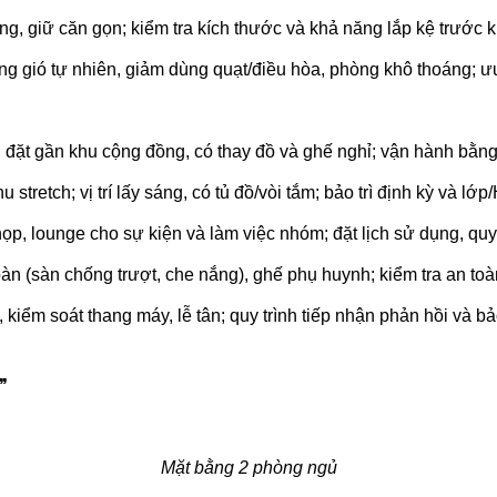
g, giữ căn gọn; kiểm tra kích thước và khả năng lắp kệ trước k
ng gió tự nhiên, giảm dùng quạt/điều hòa, phòng khô thoáng; ưu
 đặt gần khu cộng đồng, có thay đồ và ghế nghỉ; vận hành bằng 
 stretch; vị trí lấy sáng, có tủ đồ/vòi tắm; bảo trì định kỳ và lớp
p, lounge cho sự kiện và làm việc nhóm; đặt lịch sử dụng, quy đ
toàn (sàn chống trượt, che nắng), ghế phụ huynh; kiểm tra an toà
kiểm soát thang máy, lễ tân; quy trình tiếp nhận phản hồi và bảo
”
Mặt bằng 2 phòng ngủ