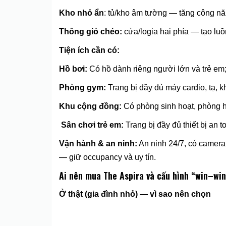
Kho nhỏ ẩn
: tủ/kho âm tường — tăng công năn
Thông gió chéo:
cửa/logia hai phía — tạo luồ
Tiện ích cần có:
Hồ bơi:
Có hồ dành riêng người lớn và trẻ em;
Phòng gym:
Trang bị đầy đủ máy cardio, tạ, khu
Khu cộng đồng:
Có phòng sinh hoạt, phòng họ
Sân chơi trẻ em:
Trang bị đầy đủ thiết bị an 
Vận hành & an ninh:
An ninh 24/7, có camera, 
— giữ occupancy và uy tín.
Ai nên mua The Aspira và cấu hình “win–win
Ở thật (gia đình nhỏ) — vì sao nên chọn