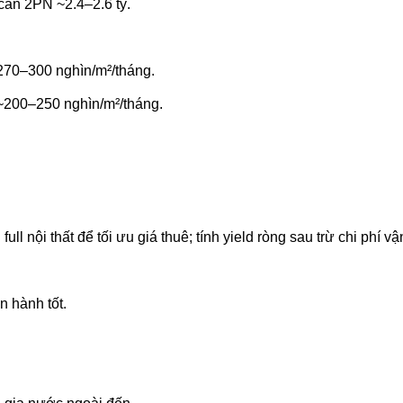
 căn 2PN ~2.4–2.6 tỷ.
270–300 nghìn/m²/tháng.
 ~200–250 nghìn/m²/tháng.
ull nội thất để tối ưu giá thuê; tính yield ròng sau trừ chi phí 
n hành tốt.