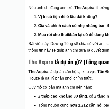
Nếu anh chị đang xem xét
The Aspira
, thường
Vị trí có tiện để ở lâu dài không?
Giá và chính sách có nhẹ nhàng ban 
Mua rồi cho thuê/bán lại có dễ dàng 
Bài viết này, Dương Tống sẽ chia sẻ với anh 
thông tin này sẽ giúp anh chị đưa ra quyết địn
The Aspira
là dự án gì? (Tổng qua
The Aspira
là dự án căn hộ tại khu vực
Tân Đ
Houze là đại lý phân phối chính thức.
Quy mô cơ bản mà anh chị nên nắm:
2 tháp cao khoảng 30 tầng
, có
2 tầng 
Tổng nguồn cung
hơn 1.212 căn hộ
(bao