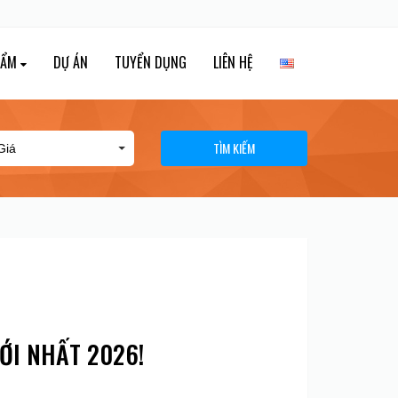
HẨM
DỰ ÁN
TUYỂN DỤNG
LIÊN HỆ
TÌM KIẾM
MỚI NHẤT 2026!