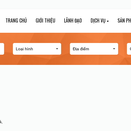
TRANG CHỦ
GIỚI THIỆU
LÃNH ĐẠO
DỊCH VỤ
SẢN P
á,