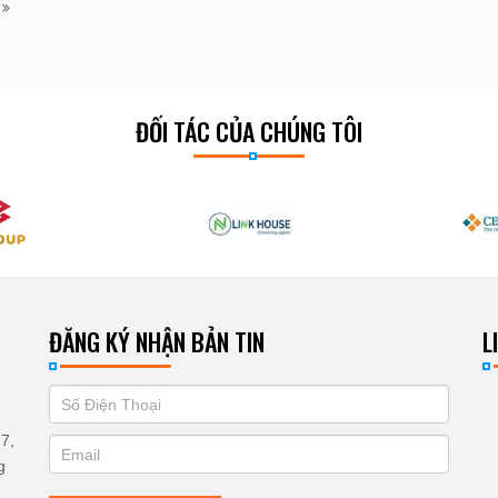
m
ĐỐI TÁC CỦA CHÚNG TÔI
ĐĂNG KÝ NHẬN BẢN TIN
L
If
ĐĂNG
you
KÝ
7,
are
g
human,
NHẬN