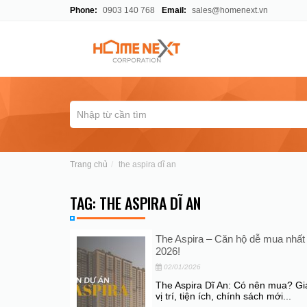
Phone:
0903 140 768
Email:
sales@homenext.vn
Trang chủ
the aspira dĩ an
TAG: THE ASPIRA DĨ AN
The Aspira – Căn hộ dễ mua nhất
2026!
02/01/2026
The Aspira Dĩ An: Có nên mua? Gi
vị trí, tiện ích, chính sách mới...