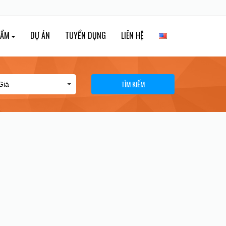
HẨM
DỰ ÁN
TUYỂN DỤNG
LIÊN HỆ
TÌM KIẾM