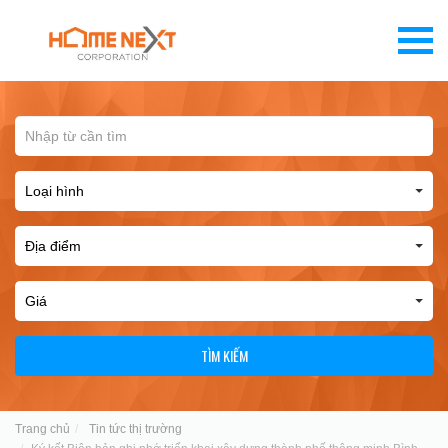
TÌM KIẾM
Trang chủ
Tin tức thị trường