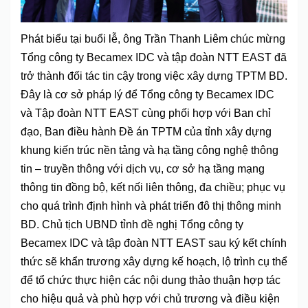
Phát biểu tại buổi lễ, ông Trần Thanh Liêm chúc mừng
Tổng công ty Becamex IDC và tập đoàn NTT EAST đã
trở thành đối tác tin cậy trong việc xây dựng TPTM BD.
Đây là cơ sở pháp lý để Tổng công ty Becamex IDC
và Tập đoàn NTT EAST cùng phối hợp với Ban chỉ
đạo, Ban điều hành Đề án TPTM của tỉnh xây dựng
khung kiến trúc nền tảng và hạ tầng công nghệ thông
tin – truyền thông với dịch vụ, cơ sở hạ tầng mạng
thông tin đồng bộ, kết nối liên thông, đa chiều; phục vụ
cho quá trình định hình và phát triển đô thị thông minh
BD. Chủ tịch UBND tỉnh đề nghị Tổng công ty
Becamex IDC và tập đoàn NTT EAST sau ký kết chính
thức sẽ khẩn trương xây dựng kế hoạch, lộ trình cụ thể
để tổ chức thực hiện các nội dung thảo thuận hợp tác
cho hiệu quả và phù hợp với chủ trương và điều kiện