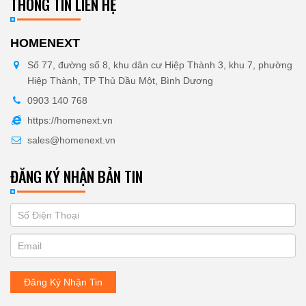
THÔNG TIN LIÊN HỆ
HOMENEXT
Số 77, đường số 8, khu dân cư Hiệp Thành 3, khu 7, phường
Hiệp Thành, TP Thủ Dầu Một, Bình Dương
0903 140 768
https://homenext.vn
sales@homenext.vn
ĐĂNG KÝ NHẬN BẢN TIN
If
ĐĂNG
you
KÝ
are
human,
NHẬN
leave
Đăng Ký Nhận Tin
BẢN
this
field