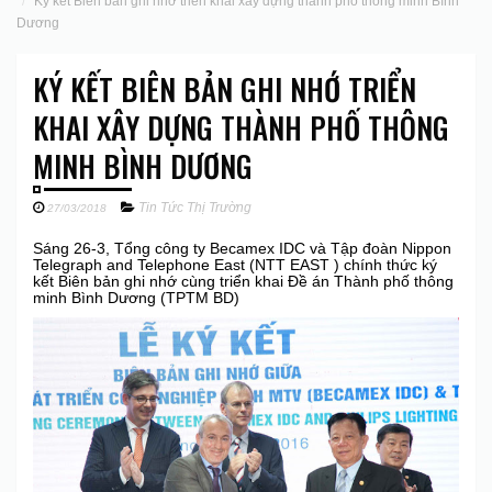
Ký kết Biên bản ghi nhớ triển khai xây dựng thành phố thông minh Bình
Dương
KÝ KẾT BIÊN BẢN GHI NHỚ TRIỂN
KHAI XÂY DỰNG THÀNH PHỐ THÔNG
MINH BÌNH DƯƠNG
Tin Tức Thị Trường
27/03/2018
Sáng 26-3, Tổng công ty Becamex IDC và Tập đoàn Nippon
Telegraph and Telephone East (NTT EAST ) chính thức ký
kết Biên bản ghi nhớ cùng triển khai Đề án Thành phố thông
minh Bình Dương (TPTM BD)