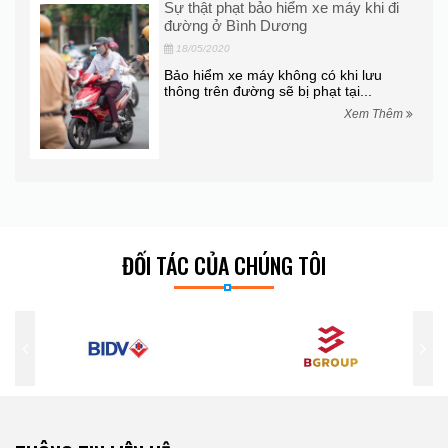
ô La
Sự thật phạt bảo hiểm xe máy khi đi
đường ở Bình Dương
18/05/2020
ễn
Bảo hiểm xe máy không có khi lưu
iku,
thông trên đường sẽ bị phạt tại...
Xem Thêm
hêm
ĐỐI TÁC CỦA CHÚNG TÔI