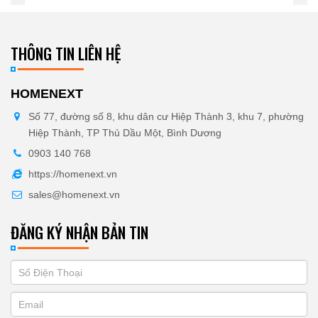
THÔNG TIN LIÊN HỆ
HOMENEXT
Số 77, đường số 8, khu dân cư Hiệp Thành 3, khu 7, phường
Hiệp Thành, TP Thủ Dầu Một, Bình Dương
0903 140 768
https://homenext.vn
sales@homenext.vn
ĐĂNG KÝ NHẬN BẢN TIN
If
ĐĂNG
you
KÝ
are
human,