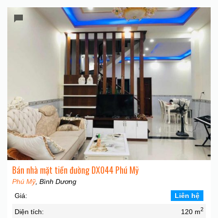
Bán nhà mặt tiền đường DX044 Phú Mỹ
Phú Mỹ
, Bình Dương
Giá:
Liên hệ
2
Diện tích:
120 m