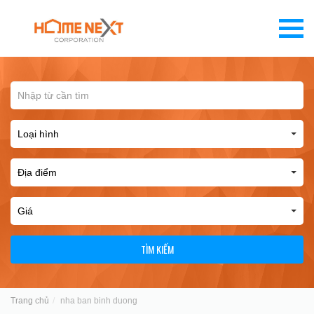
TÌM KIẾM
Trang chủ
nha ban binh duong