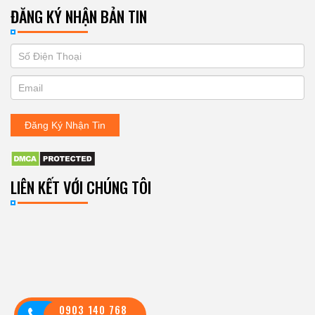
ĐĂNG KÝ NHẬN BẢN TIN
If
ĐĂNG
you
KÝ
are
human,
NHẬN
leave
Đăng Ký Nhận Tin
BẢN
this
field
TIN
blank.
LIÊN KẾT VỚI CHÚNG TÔI
0903 140 768