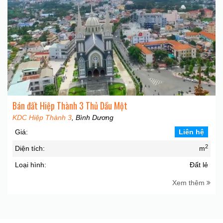
Bán đất Hiệp Thành 3 Thủ Dầu Một
KDC Hiệp Thành 3
, Bình Dương
Giá:
Liên hệ
2
Diện tích:
m
Loại hình:
Đất lẻ
Xem thêm