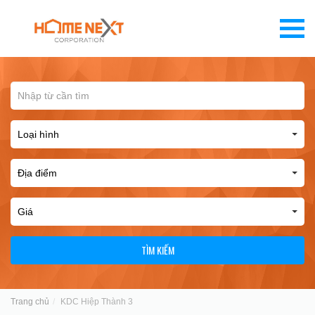
TÌM KIẾM
Trang chủ
KDC Hiệp Thành 3