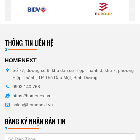
THÔNG TIN LIÊN HỆ
HOMENEXT
Số 77, đường số 8, khu dân cư Hiệp Thành 3, khu 7, phường
Hiệp Thành, TP Thủ Dầu Một, Bình Dương
0903 140 768
https://homenext.vn
sales@homenext.vn
ĐĂNG KÝ NHẬN BẢN TIN
If
ĐĂNG