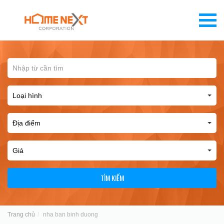
TÌM KIẾM
Trang chủ
nha ban binh duong