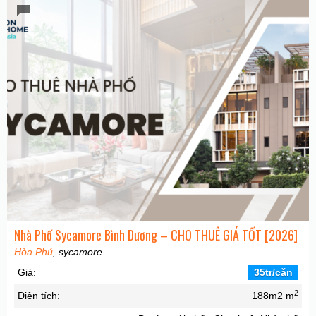
Nhà Phố Sycamore Bình Dương – CHO THUÊ GIÁ TỐT [2026]
Hòa Phú
, sycamore
Giá:
35tr/căn
2
Diện tích:
188m2 m