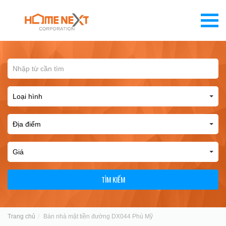
TÌM KIẾM
Trang chủ
Bán nhà mặt tiền đường DX044 Phú Mỹ