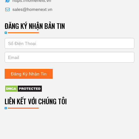
https://homenext.vn
sales@homenext.vn
ĐĂNG KÝ NHẬN BẢN TIN
If
ĐĂNG
you
KÝ
are
human,
NHẬN
leave
Đăng Ký Nhận Tin
BẢN
this
field
TIN
blank.
LIÊN KẾT VỚI CHÚNG TÔI