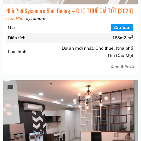
Nhà Phố Sycamore Bình Dương – CHO THUÊ GIÁ TỐT [2026]
Hòa Phú
, sycamore
Giá:
35tr/căn
2
Diện tích:
188m2 m
Dự án mới nhất, Cho thuê, Nhà phố
Loại hình:
Thủ Dầu Một
Xem thêm