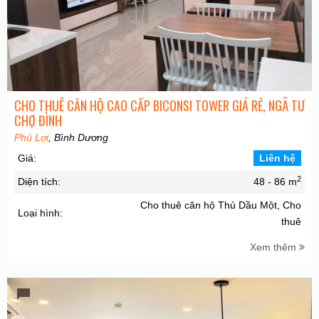
CHO THUÊ CĂN HỘ CAO CẤP BICONSI TOWER GIÁ RẺ, NGÃ TƯ
CHỢ ĐÌNH
Phú Lợi
, Bình Dương
Giá:
Liên hệ
2
Diện tích:
48 - 86 m
Cho thuê căn hộ Thủ Dầu Một, Cho
Loại hình:
thuê
Xem thêm