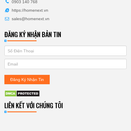
0903 140 768
https://homenext.vn
sales@homenext.vn
ĐĂNG KÝ NHẬN BẢN TIN
If
ĐĂNG
you
KÝ
are
human,
NHẬN
leave
Đăng Ký Nhận Tin
BẢN
this
field
TIN
blank.
LIÊN KẾT VỚI CHÚNG TÔI