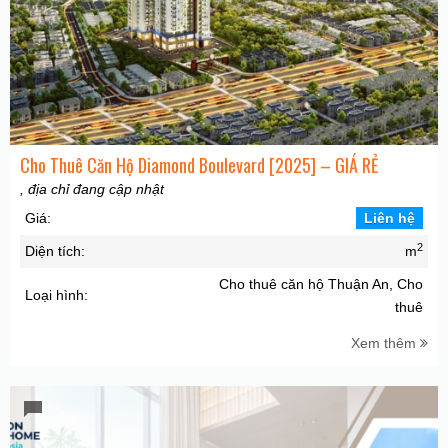
Cho Thuê Căn Hộ Diamond Boulevard [2025] – GIÁ RẺ
, địa chỉ đang cập nhật
Giá:
Liên hệ
2
Diện tích:
m
Cho thuê căn hộ Thuận An, Cho
Loại hình:
thuê
Xem thêm