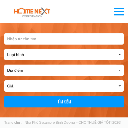
TÌM KIẾM
Trang chủ
Nhà Phố Sycamore Bình Dương – CHO THUÊ GIÁ TỐT [2026]