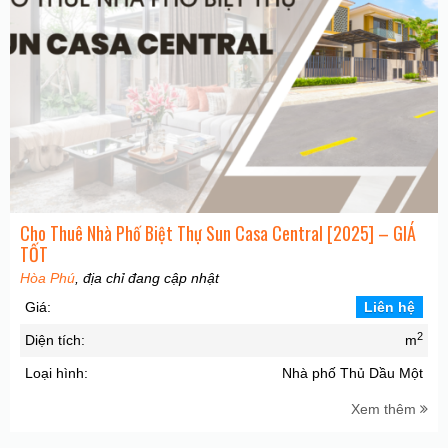
Cho Thuê Nhà Phố Biệt Thự Sun Casa Central [2025] – GIÁ
TỐT
Hòa Phú
, địa chỉ đang cập nhật
Giá:
Liên hệ
2
Diện tích:
m
Loại hình:
Nhà phố Thủ Dầu Một
Xem thêm