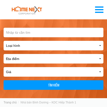
TÌM KIẾM
Trang chủ
Nhà bán Bình Dương – KDC Hiệp Thành 1