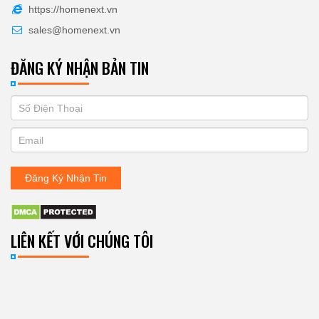
https://homenext.vn
sales@homenext.vn
ĐĂNG KÝ NHẬN BẢN TIN
If
ĐĂNG
you
KÝ
are
human,
NHẬN
leave
Đăng Ký Nhận Tin
BẢN
this
field
TIN
blank.
LIÊN KẾT VỚI CHÚNG TÔI