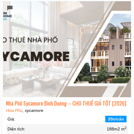
Nhà Phố Sycamore Bình Dương – CHO THUÊ GIÁ TỐT [2026]
Hòa Phú
, sycamore
Giá:
35tr/căn
2
Diện tích:
188m2 m