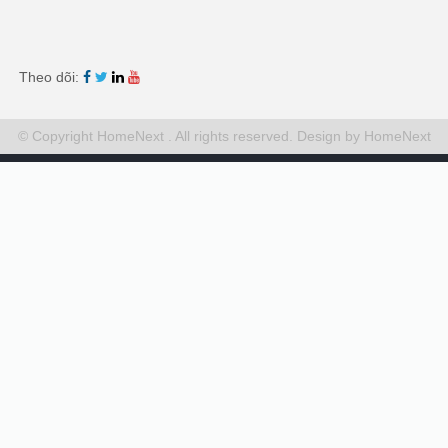
Theo dõi:
© Copyright HomeNext . All rights reserved.
Design by HomeNext