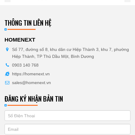
THÔNG TIN LIÊN HỆ
HOMENEXT
Số 77, đường số 8, khu dân cư Hiệp Thành 3, khu 7, phường
Hiệp Thành, TP Thủ Dầu Một, Bình Dương
0903 140 768
https://homenext.vn
sales@homenext.vn
ĐĂNG KÝ NHẬN BẢN TIN
If
ĐĂNG
you
KÝ
are
human,