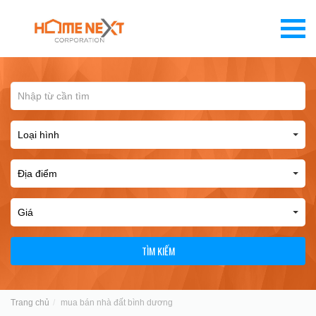
TÌM KIẾM
Trang chủ
mua bán nhà đất bình dương