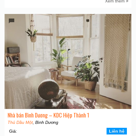
Xem thêm
Nhà bán Bình Dương – KDC Hiệp Thành 1
Thủ Dầu Một
, Bình Dương
Giá:
Liên hệ