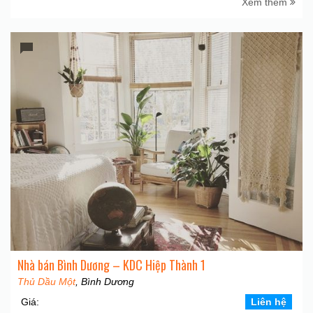
Xem thêm
Nhà bán Bình Dương – KDC Hiệp Thành 1
Thủ Dầu Một
, Bình Dương
Giá:
Liên hệ