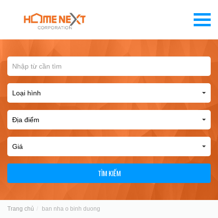
TÌM KIẾM
Trang chủ
ban nha o binh duong