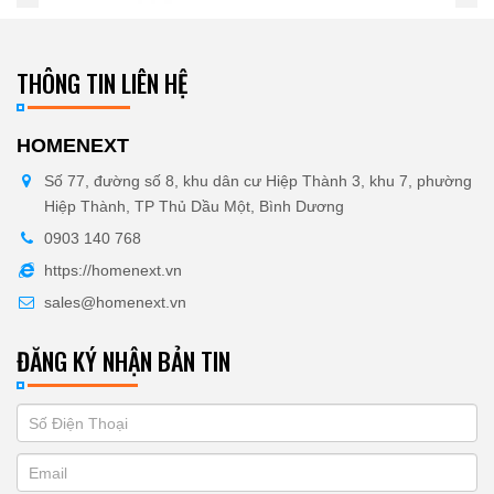
THÔNG TIN LIÊN HỆ
HOMENEXT
Số 77, đường số 8, khu dân cư Hiệp Thành 3, khu 7, phường
Hiệp Thành, TP Thủ Dầu Một, Bình Dương
0903 140 768
https://homenext.vn
sales@homenext.vn
ĐĂNG KÝ NHẬN BẢN TIN
If
ĐĂNG
you
KÝ
are
human,