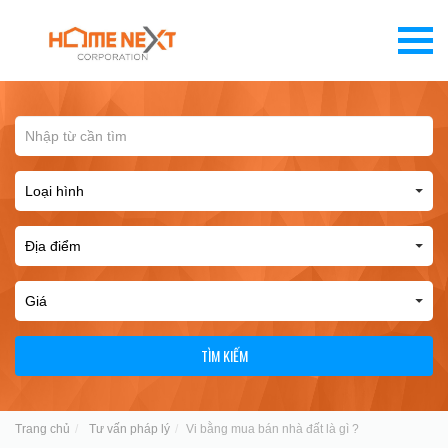
TÌM KIẾM
Trang chủ
Tư vấn pháp lý
Vi bằng mua bán nhà đất là gì ?