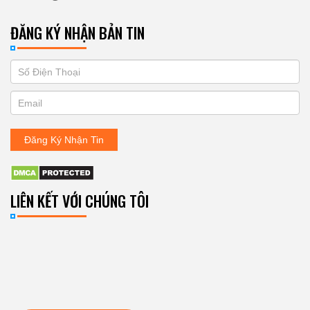
ĐĂNG KÝ NHẬN BẢN TIN
If
ĐĂNG
you
KÝ
are
human,
NHẬN
leave
Đăng Ký Nhận Tin
BẢN
this
field
TIN
blank.
LIÊN KẾT VỚI CHÚNG TÔI