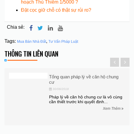
hoạch Thủ Thiêm 1/5000 ?
Đặt cọc giữ chỗ có thật sự rủi ro?
Chia sẻ:
Tags:
,
Mua Bán Nhà Đất
Tư Vấn Pháp Luật
THÔNG TIN LIÊN QUAN
 đất
Tổng quan pháp lý về căn hộ chung
cư
30/08/2018
đất
Pháp lý về căn hộ chung cư là vô cùng
cần thiết trước khi quyết định...
hêm
Xem Thêm