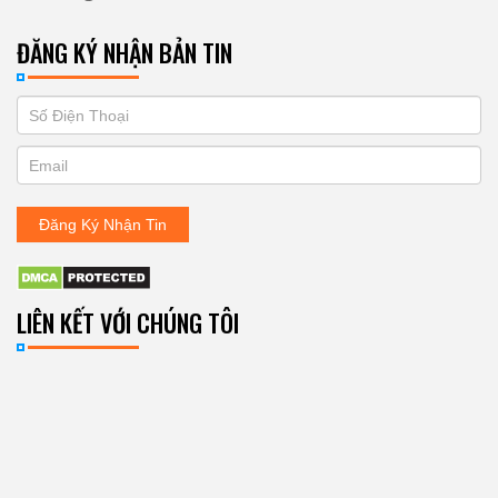
ĐĂNG KÝ NHẬN BẢN TIN
If
ĐĂNG
you
KÝ
are
human,
NHẬN
leave
Đăng Ký Nhận Tin
BẢN
this
field
TIN
blank.
LIÊN KẾT VỚI CHÚNG TÔI