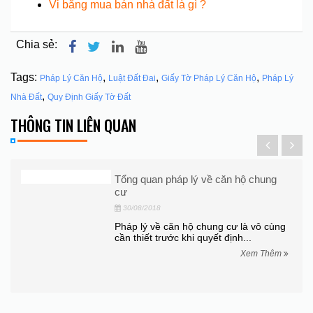
Vi bằng mua bán nhà đất là gì ?
Chia sẻ:
Tags:
,
,
,
Pháp Lý Căn Hộ
Luật Đất Đai
Giấy Tờ Pháp Lý Căn Hộ
Pháp Lý
,
Nhà Đất
Quy Định Giấy Tờ Đất
THÔNG TIN LIÊN QUAN
 đất
Tổng quan pháp lý về căn hộ chung
cư
30/08/2018
đất
Pháp lý về căn hộ chung cư là vô cùng
cần thiết trước khi quyết định...
hêm
Xem Thêm