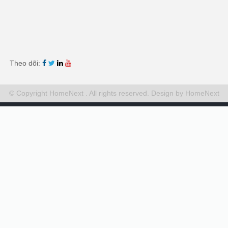
Theo dõi:
© Copyright HomeNext . All rights reserved.
Design by HomeNext