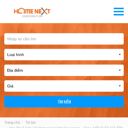
TÌM KIẾM
Trang chủ
Tin tức