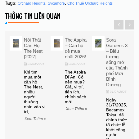
Tags:
,
,
Orchard Heights
Sycamore
Cho Thuê Orchard Heights
THÔNG TIN LIÊN QUAN
ý
Nội Thất
The Aspira
Sora
Căn Hộ
– Căn hộ
Gardens 3
The Nest
dễ mua
– Biểu
[2027]
nhất 2026!
tượng
sống mới
23/04/2026
02/01/2026
t
của Thành
Khi tìm
The Aspira
phố Mới
mua một
Dĩ An: Có
Bình
26
căn hộ
nên mua?
Dương
The Nest,
Giá, vị trí,
t
nhiều
tiện ích,
31/07/2025
người
chính sách
Ngày
thường
mới...
ự
31/7/2025,
nhìn vào vị
ộ
Xem Thêm
Becamex
trí,...
Tokyu đã
Xem Thêm
chính thức
tổ chức lễ
khởi công
dự án