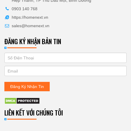
Hiệp Thành, TP Thủ Dầu Một, Bình Dương
0903 140 768
https://homenext.vn
sales@homenext.vn
ĐĂNG KÝ NHẬN BẢN TIN
If
ĐĂNG
you
KÝ
are
human,
NHẬN
leave
Đăng Ký Nhận Tin
BẢN
this
field
TIN
blank.
LIÊN KẾT VỚI CHÚNG TÔI