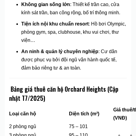
Không gian sống lớn
: Thiết kế trần cao, cửa
kính sát trần, ban công rộng, bố trí thông minh.
Tiện ích nội khu chuẩn resort
: Hồ bơi Olympic,
phòng gym, spa, clubhouse, khu vui chơi, thư
viện…
An ninh & quản lý chuyên nghiệp
: Cư dân
được phục vụ bởi đội ngũ vận hành quốc tế,
đảm bảo riêng tư & an toàn.
️
Bảng giá thuê căn hộ Orchard Heights (Cập
nhật T7/2025)
Giá thuê/
Loại căn hộ
Diện tích (m²)
(VNĐ)
2 phòng ngủ
75 – 101
3 phòng ngủ
95 – 110