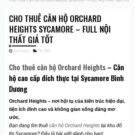
Cho Thuê Căn Hộ Orchard Heights Sycamore – FULL NỘI THẤT GIÁ TỐT
CHO THUÊ CĂN HỘ ORCHARD
HEIGHTS SYCAMORE – FULL NỘI
THẤT GIÁ TỐT
Tin Tức
23/07/2025
Cho thuê căn hộ Orchard Heights
– Căn
hộ cao cấp đích thực tại Sycamore Bình
Dương
Orchard Heights – nơi hội tụ của kiến trúc hiện đại,
tiện ích đỉnh cao và không gian sống đáng mơ
ước.
Bạn đang tìm thuê
căn hộ Orchard Heights
tại khu đô
thị Sycamore? Đây là bài viết dành cho bạn!