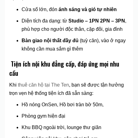
Cửa sổ lớn, đón
ánh sáng và gió tự nhiên
Diện tích đa dạng: từ
Studio – 1PN 2PN – 3PN
,
phù hợp cho người độc thân, cặp đôi, gia đình
Bàn giao nội thất đầy đủ
(tuỳ căn), vào ở ngay
không cần mua sắm gì thêm
️
Tiện ích nội khu đẳng cấp, đáp ứng mọi nhu
cầu
Khi
thuê căn hộ tại The Ten
, bạn sẽ được tận hưởng
trọn vẹn hệ thống tiện ích đã sẵn sàng:
Hồ nóng OnSen, Hồ bơi tràn bờ 50m,
Phòng gym hiện đại
Khu BBQ ngoài trời, lounge thư giãn