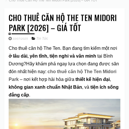
Cho Thuê Căn Hộ The Ten Midori Park [2026] – GIÁ TỐT
CHO THUÊ CĂN HỘ THE TEN MIDORI
PARK [2026] – GIÁ TỐT
Tin Tức
10/07/2025
Cho thuê căn hộ The Ten. Bạn đang tìm kiếm một nơi
ở lâu dài, yên tĩnh, tiện nghi và văn minh
tại Bình
Dương?Hãy khám phá ngay lựa chọn đang được săn
đón nhất hiện nay:
cho thuê căn hộ The Ten Midori
Park
– nơi kết hợp hài hòa giữa
thiết kế hiện đại
,
không gian xanh chuẩn Nhật Bản
, và
tiện ích sống
đẳng cấp
.