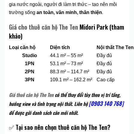
gia nước ngoài, người đi làm tri thức – tạo nên môi
trường sống
an toàn, văn minh, thân thiện
.
Giá cho thuê căn hộ The Ten
Midori Park (tham
khảo)
Loại căn hộ
Diện tích
Nội thất The Ten
Studio
44.1 m² – 55 m²
Đầy đủ
1PN
53.1 m² – 73 m²
Đầy đủ
2PN
88.3 m² – 114.7 m²
Đầy đủ
3PN
109.1 m² – 162.2 m²
Cao cấp
Giá thuê căn hộ The Ten
có thể thay đổi tùy theo vị trí tầng,
[0903 140 768]
hướng view và tình trạng nội thất. Liên hệ
để được gửi danh sách căn mới nhất.
✅
Tại sao nên chọn thuê căn hộ The Ten?