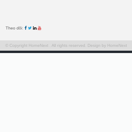
Theo dõi:
© Copyright HomeNext . All rights reserved.
Design by HomeNext