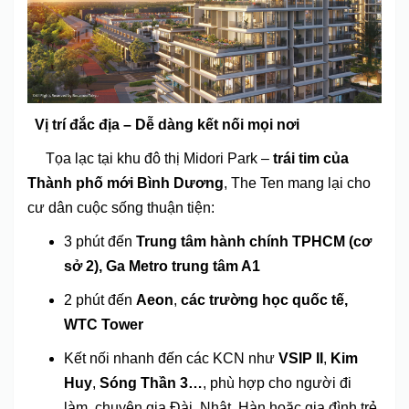
Vị trí đắc địa – Dễ dàng kết nối mọi nơi
Tọa lạc tại khu đô thị Midori Park –
trái tim của
Thành phố mới Bình Dương
, The Ten mang lại cho
cư dân cuộc sống thuận tiện:
3 phút đến
Trung tâm hành chính TPHCM (cơ
sở 2), Ga Metro trung tâm A1
2 phút đến
Aeon
,
các trường học quốc tế,
WTC Tower
Kết nối nhanh đến các KCN như
VSIP II
,
Kim
Huy
,
Sóng Thần 3…
, phù hợp cho người đi
làm, chuyên gia Đài, Nhật, Hàn hoặc gia đình trẻ.