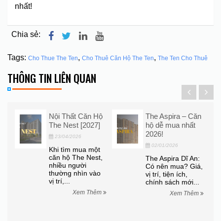
nhất!
Chia sẻ:
Tags:
,
,
Cho Thue The Ten
Cho Thuê Căn Hộ The Ten
The Ten Cho Thuê
THÔNG TIN LIÊN QUAN
Nội Thất Căn Hộ
The Aspira – Căn
ng
The Nest [2027]
hộ dễ mua nhất
est
2026!
23/04/2026
02/01/2026
Khi tìm mua một
căn hộ The Nest,
The Aspira Dĩ An:
nhiều người
Có nên mua? Giá,
t
thường nhìn vào
vị trí, tiện ích,
ự
vị trí,...
chính sách mới...
c
àng
Xem Thêm
Xem Thêm
êm