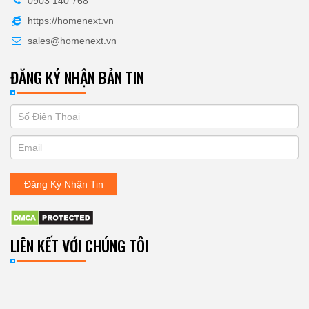
0903 140 768
https://homenext.vn
sales@homenext.vn
ĐĂNG KÝ NHẬN BẢN TIN
If
ĐĂNG
you
KÝ
are
human,
NHẬN
leave
Đăng Ký Nhận Tin
BẢN
this
field
TIN
blank.
LIÊN KẾT VỚI CHÚNG TÔI