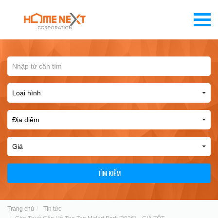
TÌM KIẾM
Trang chủ
Tin tức