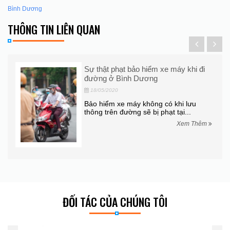
Bình Dương
THÔNG TIN LIÊN QUAN
ô La
Sự thật phạt bảo hiểm xe máy khi đi
đường ở Bình Dương
18/05/2020
ễn
Bảo hiểm xe máy không có khi lưu
iku,
thông trên đường sẽ bị phạt tại...
Xem Thêm
hêm
ĐỐI TÁC CỦA CHÚNG TÔI