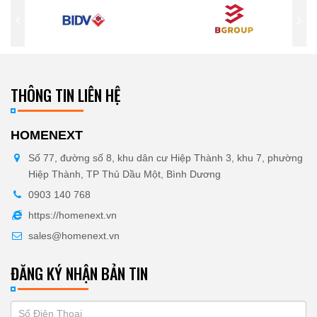
THÔNG TIN LIÊN HỆ
HOMENEXT
Số 77, đường số 8, khu dân cư Hiệp Thành 3, khu 7, phường
Hiệp Thành, TP Thủ Dầu Một, Bình Dương
0903 140 768
https://homenext.vn
sales@homenext.vn
ĐĂNG KÝ NHẬN BẢN TIN
If
ĐĂNG