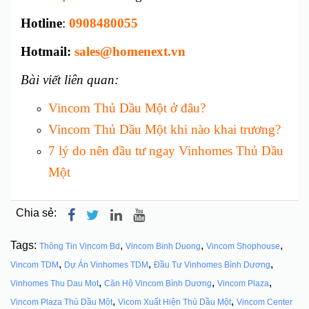
Hotline
:
0908480055
Hotmail:
sales@homenext.vn
Bài viết liên quan:
Vincom Thủ Dầu Một ở đâu?
Vincom Thủ Dầu Một khi nào khai trương?
7 lý do nên đầu tư ngay Vinhomes Thủ Dầu
Một
Chia sẻ:
Tags:
,
,
,
Thông Tin Vincom Bd
Vincom Binh Duong
Vincom Shophouse
,
,
,
Vincom TDM
Dự Án Vinhomes TDM
Đầu Tư Vinhomes Bình Dương
,
,
,
Vinhomes Thu Dau Mot
Căn Hộ Vincom Bình Dương
Vincom Plaza
,
,
Vincom Plaza Thủ Dầu Một
Vicom Xuất Hiện Thủ Dầu Một
Vincom Center