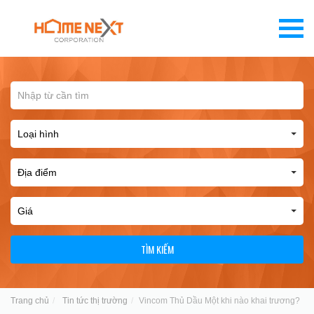
TÌM KIẾM
Trang chủ
Tin tức thị trường
Vincom Thủ Dầu Một khi nào khai trương?