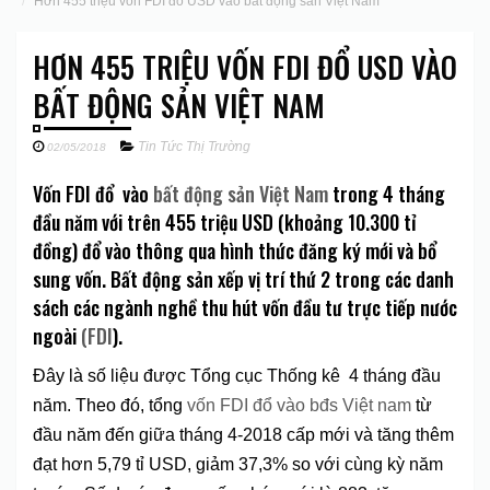
Hơn 455 triệu vốn FDI đổ USD vào bất động sản Việt Nam
HƠN 455 TRIỆU VỐN FDI ĐỔ USD VÀO
BẤT ĐỘNG SẢN VIỆT NAM
Tin Tức Thị Trường
02/05/2018
Vốn FDI đổ vào
bất động sản Việt Nam
trong 4 tháng
đầu năm với trên 455 triệu USD (khoảng 10.300 tỉ
đồng) đổ vào thông qua hình thức đăng ký mới và bổ
sung vốn. Bất động sản xếp vị trí thứ 2 trong các danh
sách các ngành nghề thu hút vốn đầu tư trực tiếp nước
ngoài
(FDI
).
Đây là số liệu được Tổng cục Thống kê 4 tháng đầu
năm. Theo đó, tổng
vốn FDI đổ vào bđs Việt nam
từ
đầu năm đến giữa tháng 4-2018 cấp mới và tăng thêm
đạt hơn 5,79 tỉ USD, giảm 37,3% so với cùng kỳ năm