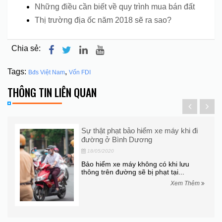
Những điều cần biết về quy trình mua bán đất
Thị trường địa ốc năm 2018 sẽ ra sao?
Chia sẻ:
Tags:
,
Bđs Việt Nam
Vốn FDI
THÔNG TIN LIÊN QUAN
ô La
Sự thật phạt bảo hiểm xe máy khi đi
đường ở Bình Dương
18/05/2020
ễn
Bảo hiểm xe máy không có khi lưu
iku,
thông trên đường sẽ bị phạt tại...
Xem Thêm
hêm