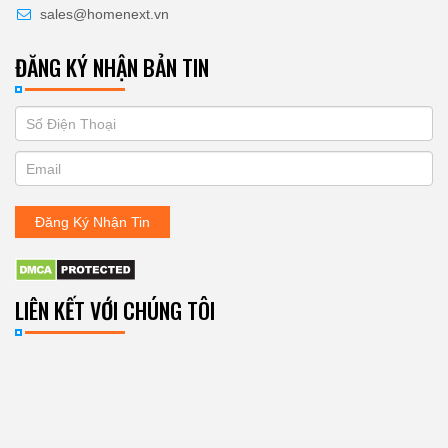
sales@homenext.vn
ĐĂNG KÝ NHẬN BẢN TIN
If
ĐĂNG
you
KÝ
are
human,
NHẬN
leave
Đăng Ký Nhận Tin
BẢN
this
field
TIN
blank.
LIÊN KẾT VỚI CHÚNG TÔI