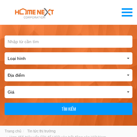
TÌM KIẾM
Trang chủ
Tin tức thị trường