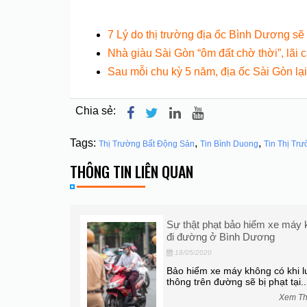
7 Lý do thị trường địa ốc Bình Dương sẽ 
Nhà giàu Sài Gòn “ôm đất chờ thời”, lãi 
Sau mỗi chu kỳ 5 năm, địa ốc Sài Gòn lạ
Chia sẻ:
Tags:
,
,
Thị Trường Bất Động Sản
Tin Bình Duong
Tin Thị Tr
THÔNG TIN LIÊN QUAN
ng – Cường Đô
Sự thật phạt bảo hiểm xe máy 
đi đường ở Bình Dương
18/05/2020
ẤT THÂN
Bảo hiểm xe máy không có khi l
 sinh năm
thông trên đường sẽ bị phạt tại..
.
Xem T