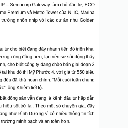
VSIP – Sembcorp Gateway làm chủ đầu tư, ECO
Home Premium và Metro Tower của NHO, Marina
ị trường nhộn nhịp với các dự án như Golden
ầu tư cho biết đang đẩy nhanh tiến độ triển khai
Dương cũng đông hơn, tạo nên sự sôi động thấy
h, cho biết công ty đang chào bán giai đoạn 2
tại khu đô thị Mỹ Phước 4, với giá từ 550 triệu
ng đều đã khá hoàn chỉnh. “Mỗi cuối tuần chúng
”, ông Khiêm tiết lộ.
bất động sản vẫn đang là kênh đầu tư hấp dẫn
iệu sốt trở lại. Theo một số chuyên gia, đây
năng như Bình Dương vì có nhiều thông tin tích
ị trường minh bạch và an toàn hơn.