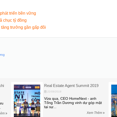
phát triển bền vững
cả chục tỷ đồng
i tăng trưởng gần gấp đôi
ường
khi
Real Estate Agent Summit 2019
22/08/2018
Vừa qua, CEO HomeNext - anh
Tống Trần Dương vinh dự góp mặt
ưu
tại sự...
.
Xem Thêm
hêm