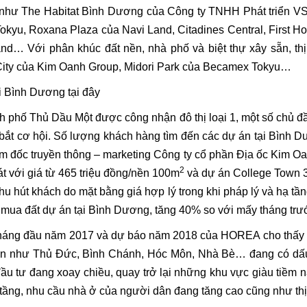
án như The Habitat Bình Dương của Công ty TNHH Phát triển 
okyu, Roxana Plaza của Navi Land, Citadines Central, First 
… Với phân khúc đất nền, nhà phố và biệt thự xây sẵn, th
 City của Kim Oanh Group, Midori Park của Becamex Tokyu…
ại Bình Dương
tại đây
h phố Thủ Dầu Một được công nhận đô thị loại 1
, một số chủ đ
bắt cơ hội. Số lượng khách hàng tìm đến các dự án tại Bình 
m đốc truyền thông – marketing Công ty cổ phần Địa ốc Kim Oan
2
Cát với giá từ 465 triệu đồng/nền 100m
và dự án College Town 3 
hu hút khách do mặt bằng giá hợp lý trong khi pháp lý và hạ tầ
à mua đất dự án tại Bình Dương, tăng 40% so với mấy tháng trước
0 tháng đầu năm 2017 và dự báo năm 2018 của HOREA cho thấy 
en như Thủ Đức, Bình Chánh, Hóc Môn, Nhà Bè… đang có dấu h
đầu tư đang xoay chiều, quay trở lại những khu vực giàu tiềm 
hạ tầng, nhu cầu nhà ở của người dân đang tăng cao cũng như th