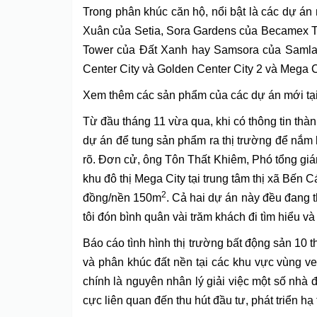
Trong phân khúc căn hộ, nổi bật là các dự 
Xuân của Setia, Sora Gardens của Becamex T
Tower của Đất Xanh hay Samsora của Samland
Center City và Golden Center City 2 và Mega
Xem thêm các sản phẩm của các dự án mới t
Từ đầu tháng 11 vừa qua, khi có thông tin
thàn
dự án để tung sản phẩm ra thị trường để nắm 
rõ. Đơn cử, ông Tôn Thất Khiêm, Phó tổng giá
khu đô thị Mega City tại trung tâm thị xã Bến 
2
đồng/nền 150m
. Cả hai dự án này đều đang t
tôi đón bình quân vài trăm khách đi tìm hiểu v
Báo cáo tình hình thị trường bất động sản 1
và phân khúc đất nền tại các khu vực vùng v
chính là nguyên nhân lý giải việc một số nhà 
cực liên quan đến thu hút đầu tư, phát triển 