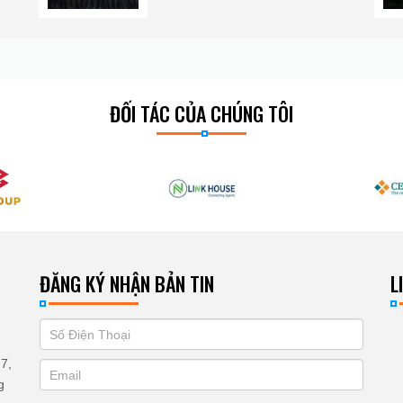
ĐỐI TÁC CỦA CHÚNG TÔI
ĐĂNG KÝ NHẬN BẢN TIN
L
If
ĐĂNG
you
KÝ
7,
are
g
human,
NHẬN