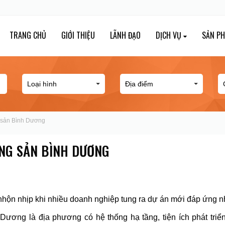
TRANG CHỦ
GIỚI THIỆU
LÃNH ĐẠO
DỊCH VỤ
SẢN P
g sản Bình Dương
ỘNG SẢN BÌNH DƯƠNG
hộn nhịp khi nhiều doanh nghiệp tung ra dự án mới đáp ứng nhu
ơng là địa phương có hệ thống hạ tầng, tiện ích phát triển 