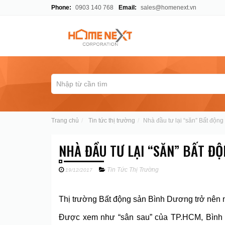
Phone:
0903 140 768
Email:
sales@homenext.vn
Trang chủ
Tin tức thị trường
Nhà đầu tư lại “săn” Bất độn
NHÀ ĐẦU TƯ LẠI “SĂN” BẤT Đ
Tin Tức Thị Trường
19/12/2017
Thị trường Bất động sản Bình Dương trở nên n
Được xem như “sân sau” của TP.HCM, Bình Dư