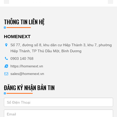
THÔNG TIN LIÊN HỆ
HOMENEXT
Số 77, đường số 8, khu dân cư Hiệp Thành 3, khu 7, phường
Hiệp Thành, TP Thủ Dầu Một, Bình Dương
0903 140 768
https://homenext.vn
sales@homenext.vn
ĐĂNG KÝ NHẬN BẢN TIN
If
ĐĂNG
you
KÝ
are