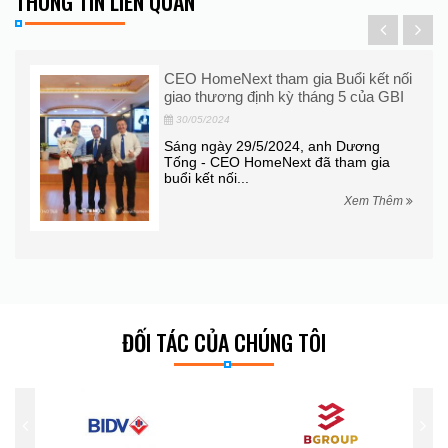
THÔNG TIN LIÊN QUAN
à
CEO HomeNext tham gia Buổi kết nối
giao thương định kỳ tháng 5 của GBI
30/05/2024
-
Sáng ngày 29/5/2024, anh Dương
8
Tống - CEO HomeNext đã tham gia
buổi kết nối...
hêm
Xem Thêm
ĐỐI TÁC CỦA CHÚNG TÔI