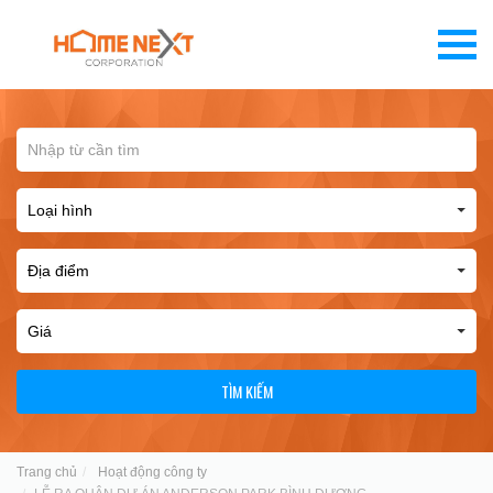
TÌM KIẾM
Trang chủ
Hoạt động công ty