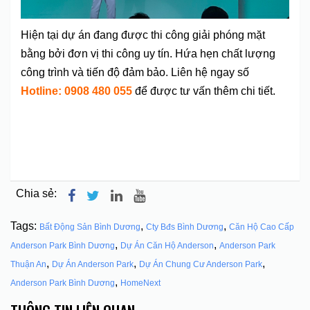
Hiện tại dự án đang được thi công giải phóng mặt
bằng bởi đơn vị thi công uy tín. Hứa hẹn chất lượng
công trình và tiến độ đảm bảo. Liên hệ ngay số
Hotline:
0908 480 055
để được tư vấn thêm chi tiết.
Hiện tại dự án đang được thi công giải phóng mặt
bằng bởi đơn vị thi công uy tín. Hứa hẹn chất lượng
công trình và tiến độ đảm bảo.
Chia sẻ:
Tags:
,
,
Bất Động Sản Bình Dương
Cty Bđs Bình Dương
Căn Hộ Cao Cấp
,
,
Anderson Park Bình Dương
Dự Án Căn Hộ Anderson
Anderson Park
,
,
,
Thuận An
Dự Án Anderson Park
Dự Án Chung Cư Anderson Park
,
Anderson Park Bình Dương
HomeNext