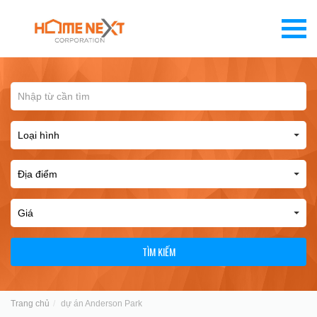
TÌM KIẾM
Trang chủ
dự án Anderson Park