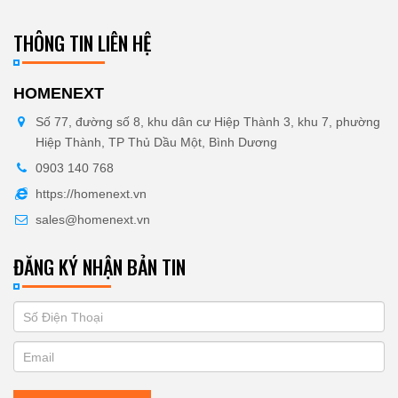
THÔNG TIN LIÊN HỆ
HOMENEXT
Số 77, đường số 8, khu dân cư Hiệp Thành 3, khu 7, phường
Hiệp Thành, TP Thủ Dầu Một, Bình Dương
0903 140 768
https://homenext.vn
sales@homenext.vn
ĐĂNG KÝ NHẬN BẢN TIN
If
ĐĂNG
you
KÝ
are
human,
NHẬN
leave