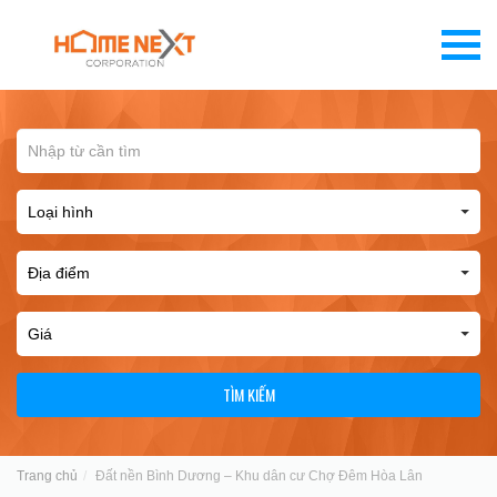
TÌM KIẾM
Trang chủ
Đất nền Bình Dương – Khu dân cư Chợ Đêm Hòa Lân