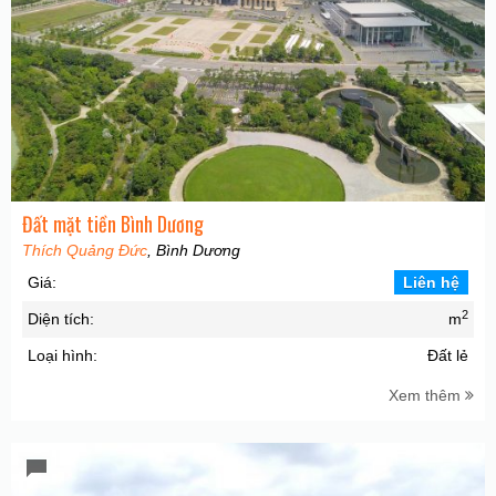
Đất mặt tiền Bình Dương
Thích Quảng Đức
, Bình Dương
Giá:
Liên hệ
2
Diện tích:
m
Loại hình:
Đất lẻ
Xem thêm