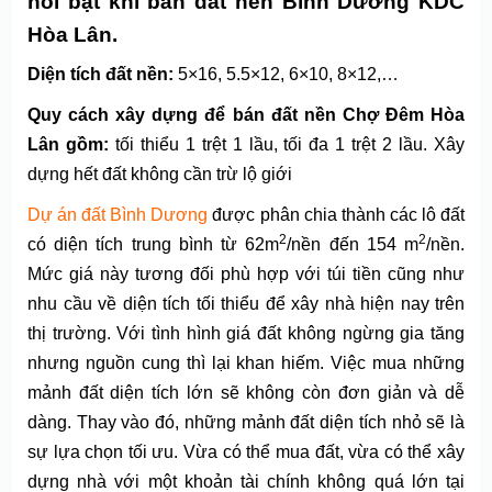
nổi bật khi bán đất nền Bình Dương KDC
Hòa Lân.
Diện tích đất nền:
5×16, 5.5×12, 6×10, 8×12,…
Quy cách xây dựng để bán đất nền Chợ Đêm Hòa
Lân gồm:
tối thiểu 1 trệt 1 lầu, tối đa 1 trệt 2 lầu. Xây
dựng hết đất không cần trừ lộ giới
Dự án đất Bình Dương
được phân chia thành các lô đất
2
2
có diện tích trung bình từ 62m
/nền đến 154 m
/nền.
Mức giá này tương đối phù hợp với túi tiền cũng như
nhu cầu về diện tích tối thiểu để xây nhà hiện nay trên
thị trường. Với tình hình giá đất không ngừng gia tăng
nhưng nguồn cung thì lại khan hiếm. Việc mua những
mảnh đất diện tích lớn sẽ không còn đơn giản và dễ
dàng. Thay vào đó, những mảnh đất diện tích nhỏ sẽ là
sự lựa chọn tối ưu. Vừa có thể mua đất, vừa có thể xây
dựng nhà với một khoản tài chính không quá lớn tại