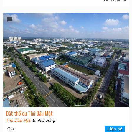
Xem thêm
Đất thổ cư Thủ Dầu Một
Thủ Dầu Một
, Bình Dương
Giá:
Liên hệ