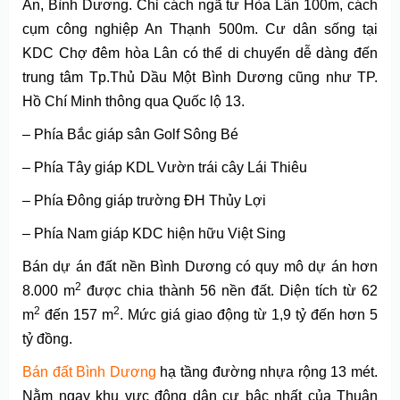
An, Bình Dương. Chỉ cách ngã tư Hòa Lân 100m, cách
cụm công nghiệp An Thạnh 500m. Cư dân sống tại
KDC Chợ đêm hòa Lân có thể di chuyển dễ dàng đến
trung tâm Tp.Thủ Dầu Một Bình Dương cũng như TP.
Hồ Chí Minh thông qua Quốc lộ 13.
– Phía Bắc giáp sân Golf Sông Bé
– Phía Tây giáp KDL Vườn trái cây Lái Thiêu
– Phía Đông giáp trường ĐH Thủy Lợi
– Phía Nam giáp KDC hiện hữu Việt Sing
Bán dự án đất nền Bình Dương có quy mô dự án hơn
2
8.000 m
được chia thành 56 nền đất. Diện tích từ 62
2
2
m
đến 157 m
. Mức giá giao động từ 1,9 tỷ đến hơn 5
tỷ đồng.
Bán đất Bình Dương
hạ tầng đường nhựa rộng 13 mét.
Nằm ngay khu vực đông dân cư bậc nhất của Thuận