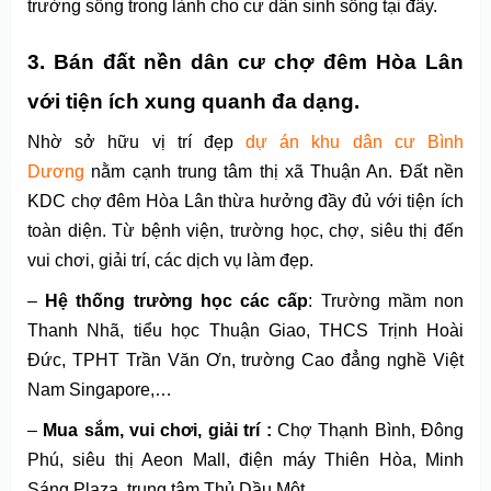
trường sống trong lành cho cư dân sinh sống tại đây.
3. Bán đất nền dân cư chợ đêm Hòa Lân
với
tiện ích xung quanh đa dạng
.
Nhờ sở hữu vị trí đẹp
dự án khu dân cư Bình
Dương
nằm cạnh trung tâm thị xã Thuận An. Đất nền
KDC chợ đêm Hòa Lân thừa hưởng đầy đủ với tiện ích
toàn diện. Từ bệnh viện, trường học, chợ, siêu thị đến
vui chơi, giải trí, các dịch vụ làm đẹp.
–
Hệ thống trường học các cấp
: Trường mầm non
Thanh Nhã, tiểu học Thuận Giao, THCS Trịnh Hoài
Đức, TPHT Trần Văn Ơn, trường Cao đẳng nghề Việt
Nam Singapore,…
–
Mua sắm, vui chơi, giải trí :
Chợ Thạnh Bình, Đông
Phú, siêu thị Aeon Mall, điện máy Thiên Hòa, Minh
Sáng Plaza, trung tâm Thủ Dầu Một.