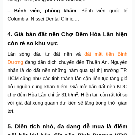
–
Bệnh viện, phòng khám
: Bệnh viện quốc tế
Columbia, Nissei Dental Clinic,…
4. Giá bán đất nền C
hợ Đêm Hòa Lân
hiện
còn rẻ
so khu vực
Làn sóng đầu tư đất nền và
đất mặt tiền Bình
Dương
đang dần dịch chuyển đến Thuận An. Nguyên
nhân là do đất nền những năm qua tại thị trường TP.
HCM cũng như các tỉnh thành lân cận liên tục tăng giá
bởi nguồn cung khan hiếm. Giá mở bán đất nền KDC
2
chợ đêm Hòa Lân chỉ từ 31 tr/m
. Hiện tại, còn rất tốt so
với giá đất xung quanh dự kiến sẽ tăng trong thời gian
tới.
5. Diện tích nhỏ, đa dạng dễ mua là điểm