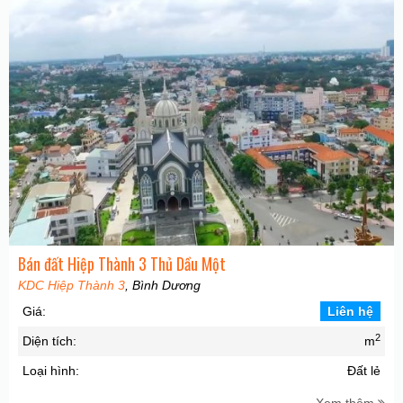
Bán đất Hiệp Thành 3 Thủ Dầu Một
KDC Hiệp Thành 3
, Bình Dương
Giá:
Liên hệ
2
Diện tích:
m
Loại hình:
Đất lẻ