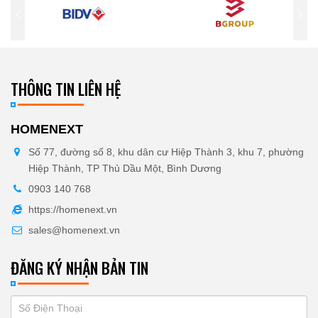
THÔNG TIN LIÊN HỆ
HOMENEXT
Số 77, đường số 8, khu dân cư Hiệp Thành 3, khu 7, phường
Hiệp Thành, TP Thủ Dầu Một, Bình Dương
0903 140 768
https://homenext.vn
sales@homenext.vn
ĐĂNG KÝ NHẬN BẢN TIN
If
ĐĂNG