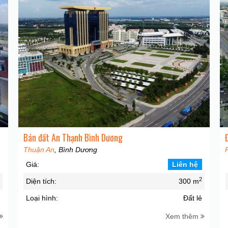
Bán đất An Thạnh Bình Dương
Thuận An
, Bình Dương
Giá:
Liên hệ
2
2
Diện tích:
300 m
ẻ
Loại hình:
Đất lẻ
Xem thêm