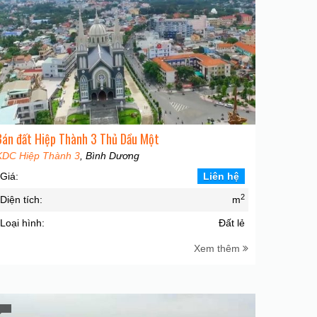
Bán đất Hiệp Thành 3 Thủ Dầu Một
KDC Hiệp Thành 3
, Bình Dương
Giá:
Liên hệ
2
Diện tích:
m
Loại hình:
Đất lẻ
Xem thêm