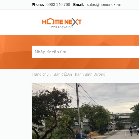
Phone:
0903 140 768
Email:
sales@homenext.vn
Trang chủ
Bán đất An Thạnh Bình Dương