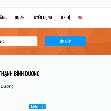
HẨM
DỰ ÁN
TUYỂN DỤNG
LIÊN HỆ
TÌM KIẾM
THẠNH BÌNH DƯƠNG
h Dương
Liên hệ