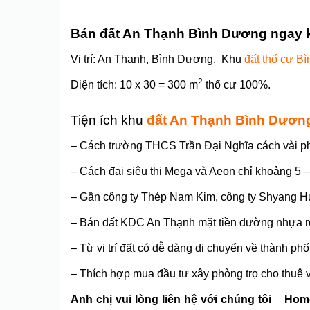
Bán đất An Thạnh Bình Dương ngay 
Vị trí: An Thạnh, Bình Dương. Khu
đất thổ cư B
2
Diện tích: 10 x 30 = 300 m
thổ cư 100%.
Tiện ích khu
đất An Thạnh Bình Dươn
– Cách trường THCS Trần Đại Nghĩa cách vài phú
– Cách đaị siêu thị Mega và Aeon chỉ khoảng 5 –
– Gần công ty Thép Nam Kim, công ty Shyang H
– Bán đất KDC An Thạnh mặt tiền đường nhựa rộ
– Từ vị trí đất có dễ dàng di chuyển về thành p
– Thích hợp mua đầu tư xây phòng trọ cho thuê v
Anh chị vui lòng liên hệ với chúng tôi _ H