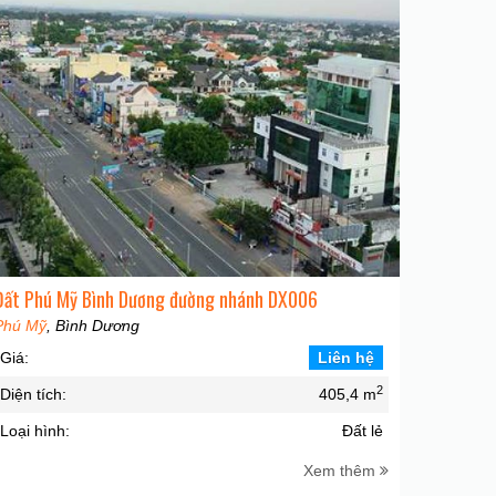
Đất Phú Mỹ Bình Dương đường nhánh DX006
Phú Mỹ
, Bình Dương
Giá:
Liên hệ
2
Diện tích:
405,4 m
Loại hình:
Đất lẻ
Xem thêm