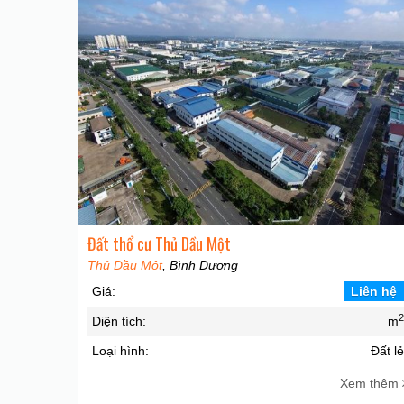
Đất thổ cư Thủ Dầu Một
Thủ Dầu Một
, Bình Dương
Giá:
Liên hệ
Diện tích:
m
Loại hình:
Đất l
Xem thêm