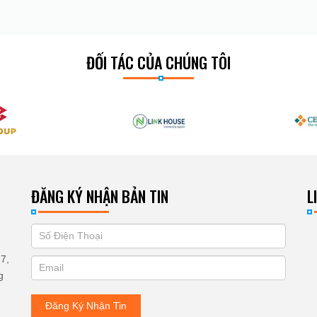
ĐỐI TÁC CỦA CHÚNG TÔI
ĐĂNG KÝ NHẬN BẢN TIN
L
If
ĐĂNG
you
KÝ
7,
are
g
human,
NHẬN
leave
Đăng Ký Nhận Tin
BẢN
this