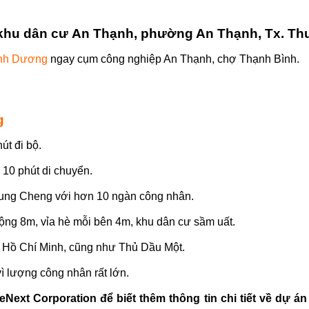
khu dân cư An Thạnh, phường An Thạnh, Tx. Th
ình Dương
ngay cụm công nghiệp An Thạnh, chợ Thạnh Bình.
g
t đi bộ.
 10 phút di chuyển.
ung Cheng với hơn 10 ngàn công nhân.
ng 8m, vỉa hè mỗi bên 4m, khu dân cư sầm uất.
hố Hồ Chí Minh, cũng như Thủ Dầu Một.
ì lượng công nhân rất lớn.
omeNext Corporation để biết thêm thông tin chi tiết về dự 