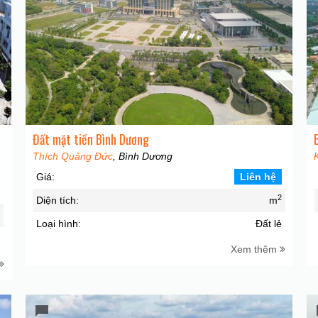
Đất mặt tiền Bình Dương
Thích Quảng Đức
, Bình Dương
Giá:
Liên hệ
2
Diện tích:
m
2
Loại hình:
Đất lẻ
ẻ
Xem thêm