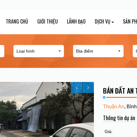
TRANG CHỦ
GIỚI THIỆU
LÃNH ĐẠO
DỊCH VỤ
SẢN P
BÁN ĐẤT AN 
Thuận An
, Bìn
Thông tin dự án
Giá: