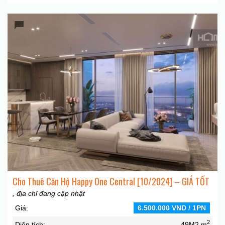
Cho Thuê Căn Hộ Happy One Central [10/2024] – GIÁ TỐT
, địa chỉ đang cập nhật
Giá:
6.500.000 VND / 1PN
2
Diện tích:
49M2 m