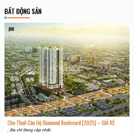
BẤT ĐỘNG SẢN
Cho Thuê Căn Hộ Diamond Boulevard [2025] – GIÁ RẺ
, địa chỉ đang cập nhật