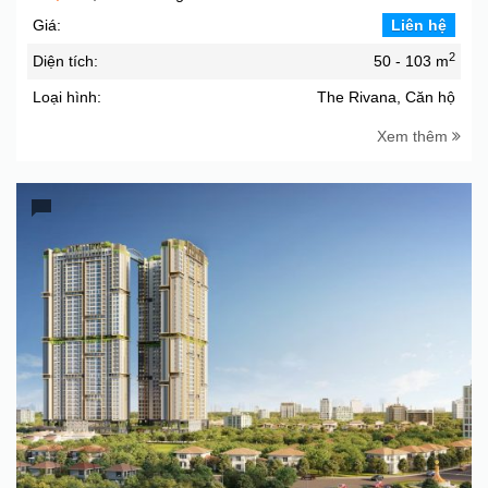
Giá:
Liên hệ
2
Diện tích:
50 - 103 m
Loại hình:
The Rivana, Căn hộ
Xem thêm