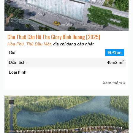
Cho Thuê Căn Hộ The Glory Bình Dương [2025]
Hòa Phú
,
Thủ Dầu Một
, địa chỉ đang cập nhật
Giá:
9tr/1pn
2
Diện tích:
48m2 m
Loại hình:
Xem thêm