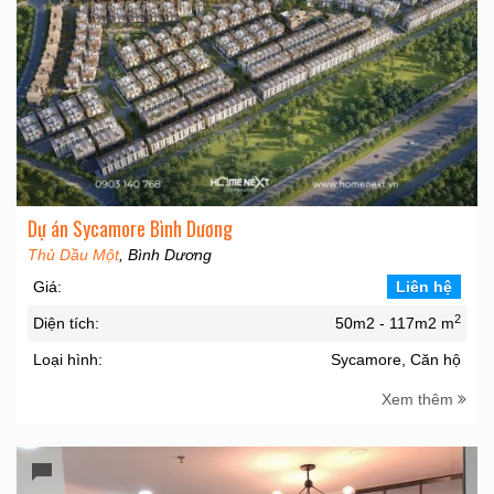
Dự án Sycamore Bình Dương
Thủ Dầu Một
, Bình Dương
Giá:
Liên hệ
2
Diện tích:
50m2 - 117m2 m
Loại hình:
Sycamore, Căn hộ
Xem thêm