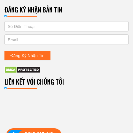
ĐĂNG KÝ NHẬN BẢN TIN
If
ĐĂNG
you
KÝ
are
human,
NHẬN
leave
Đăng Ký Nhận Tin
BẢN
this
field
TIN
blank.
LIÊN KẾT VỚI CHÚNG TÔI