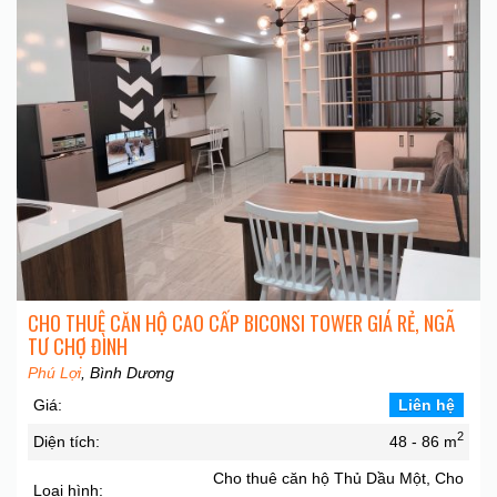
CHO THUÊ CĂN HỘ CAO CẤP BICONSI TOWER GIÁ RẺ, NGÃ
TƯ CHỢ ĐÌNH
Phú Lợi
, Bình Dương
Giá:
Liên hệ
2
Diện tích:
48 - 86 m
Cho thuê căn hộ Thủ Dầu Một, Cho
Loại hình: