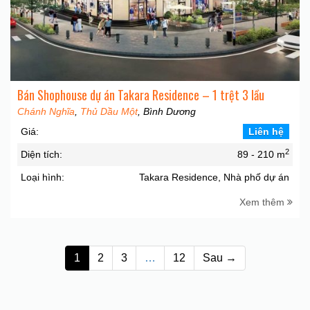
Bán Shophouse dự án Takara Residence – 1 trệt 3 lầu
Chánh Nghĩa
,
Thủ Dầu Một
, Bình Dương
Giá:
Liên hệ
2
Diện tích:
89 - 210 m
Loại hình:
Takara Residence, Nhà phố dự án
Xem thêm
1
2
3
…
12
Sau →