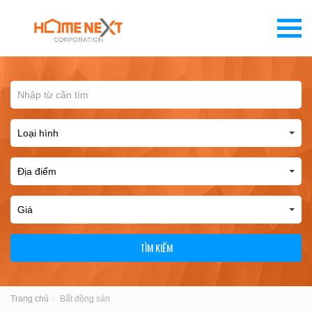
TÌM KIẾM
Trang chủ
Bất động sản