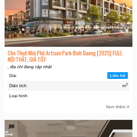
Cho Thuê Nhà Phố Artisan Park Bình Dương [2025] FULL
NỘI THẤT, GIÁ TỐT
, địa chỉ đang cập nhật
Giá:
Liên hệ
2
Diện tích:
m
Loại hình:
Xem thêm