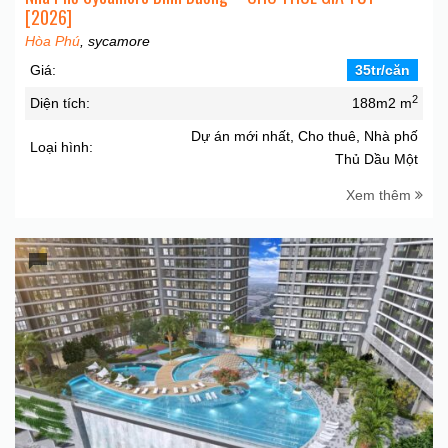
[2026]
Hòa Phú
, sycamore
Giá:
35tr/căn
2
Diện tích:
188m2 m
Dự án mới nhất, Cho thuê, Nhà phố
Loại hình:
Thủ Dầu Một
Xem thêm