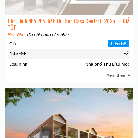
Cho Thuê Nhà Phố Biệt Thự Sun Casa Central [2025] – GIÁ
TỐT
Hòa Phú
, địa chỉ đang cập nhật
Giá:
Liên hệ
2
Diện tích:
m
Loại hình:
Nhà phố Thủ Dầu Một
Xem thêm