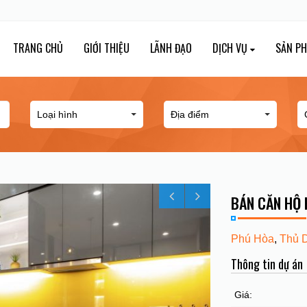
TRANG CHỦ
GIỚI THIỆU
LÃNH ĐẠO
DỊCH VỤ
SẢN P
BÁN CĂN HỘ 
Phú Hòa
,
Thủ 
Thông tin dự án
Giá: