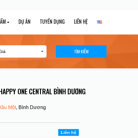
HẨM
DỰ ÁN
TUYỂN DỤNG
LIÊN HỆ
TÌM KIẾM
HAPPY ONE CENTRAL BÌNH DƯƠNG
Dầu Một
, Bình Dương
Liên hệ