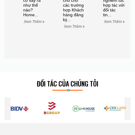
có xảy ra
chỗ cho
nghiêm túc
như thế
các trường
hợp tác với
nào?
hợp Khách
đối tác
Home...
hàng đăng
tin...
ký...
Xem Thêm
Xem Thêm
Xem Thêm
h
êm
ĐỐI TÁC CỦA CHÚNG TÔI