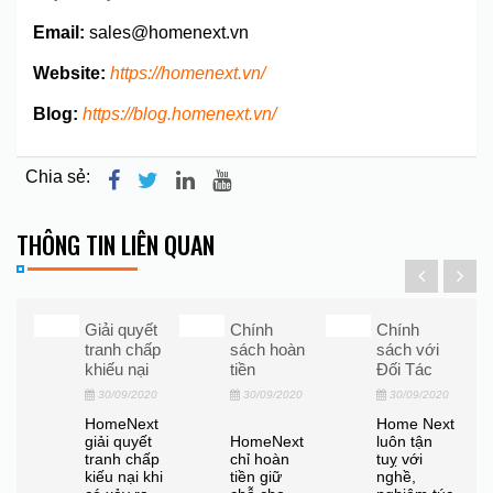
Email:
sales@homenext.vn
Website:
https://homenext.vn/
Blog:
https://blog.homenext.vn/
Chia sẻ:
THÔNG TIN LIÊN QUAN
Giải quyết
Chính
Chính
o
tranh chấp
sách hoàn
sách với
ng
khiếu nại
tiền
Đối Tác
30/09/2020
30/09/2020
30/09/2020
20
HomeNext
Home Next
giải quyết
HomeNext
luôn tận
tranh chấp
chỉ hoàn
tuỵ với
ẢO
kiếu nại khi
tiền giữ
nghề,