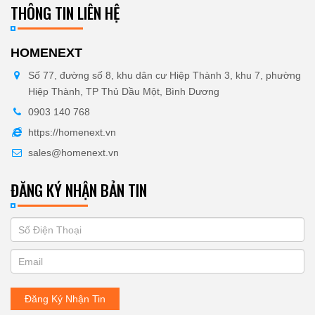
THÔNG TIN LIÊN HỆ
HOMENEXT
Số 77, đường số 8, khu dân cư Hiệp Thành 3, khu 7, phường
Hiệp Thành, TP Thủ Dầu Một, Bình Dương
0903 140 768
https://homenext.vn
sales@homenext.vn
ĐĂNG KÝ NHẬN BẢN TIN
If
ĐĂNG
you
KÝ
are
human,
NHẬN
leave
Đăng Ký Nhận Tin
BẢN
this