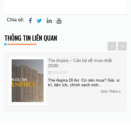
Chia sẻ:
THÔNG TIN LIÊN QUAN
The Aspira – Căn hộ dễ mua nhất
2026!
02/01/2026
..
The Aspira Dĩ An: Có nên mua? Giá, vị
trí, tiện ích, chính sách mới...
hêm
Xem Thêm