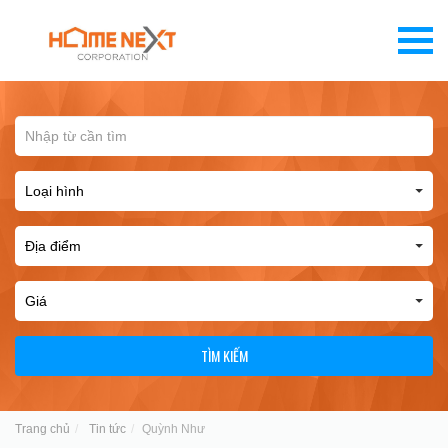
TÌM KIẾM
Trang chủ
Tin tức
Quỳnh Như