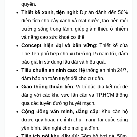
quyền.
Thiết kế xanh, tiện nghi
: Dự án dành đến 56%
diện tích cho cây xanh và mặt nước, tạo nên môi
trường sống trong lành, giúp giảm thiểu ô nhiễm
và nâng cao sức khoẻ cơ thể.
Concept hiện đại và bền vững
: Thiết kế của
The Ten phù hợp cho xu hướng 15 năm tới, đảm
bảo giá trị sử dụng lâu dài và hiệu quả.
Tiêu chuẩn an ninh cao
: Hệ thống an ninh 24/7,
đảm bảo an toàn tuyệt đối cho cư dân.
Giao thông thuận tiện
: Vị trí đắc địa kết nối dễ
dàng với các khu vực lân cận và TP.HCM thông
qua các tuyến đường huyết mạch.
Cộng đồng văn minh, đẳng cấp
: Khu căn hộ
được quy hoạch chỉnh chu, mang lại cuộc sống
yên bình, tiện nghi cho mọi gia đình.
Tiện ích nội khu đầy đủ
: Gồm hồ bơi dài 50m,