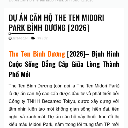
Dự Án Căn Hộ The Ten Midori Park Bình Dương [2026]
DỰ ÁN CĂN HỘ THE TEN MIDORI
PARK BÌNH DƯƠNG [2026]
Tin Tức
28/10/2024
The Ten Bình Dương
[2026]– Định Hình
Cuộc Sống Đẳng Cấp Giữa Lòng Thành
Phố Mới
The Ten Bình Dương (còn gọi là The Ten Midori Park)
là dự án căn hộ cao cấp được đầu tư và phát triển bởi
Công ty TNHH Becamex Tokyu, được xây dựng với
tầm nhìn kiến tạo một không gian sống hiện đại, tiện
nghi, và xanh mát. Dự án căn hộ này thuộc khu đô thị
kiểu mẫu Midori Park, nằm trong lõi trung tâm TP mới