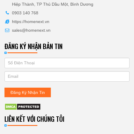
Hiệp Thành, TP Thủ Dầu Một, Bình Dương
0903 140 768
https://homenext.vn
sales@homenext.vn
ĐĂNG KÝ NHẬN BẢN TIN
If
ĐĂNG
you
KÝ
are
human,
NHẬN
leave
Đăng Ký Nhận Tin
BẢN
this
field
TIN
blank.
LIÊN KẾT VỚI CHÚNG TÔI