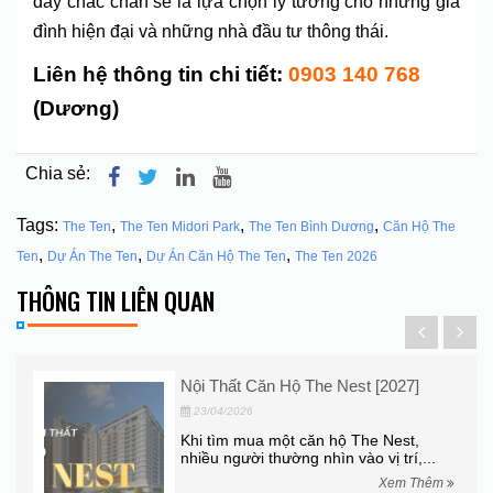
đây chắc chắn sẽ là lựa chọn lý tưởng cho những gia
đình hiện đại và những nhà đầu tư thông thái.
Liên hệ thông tin chi tiết:
0903 140 768
(Dương)
Chia sẻ:
Tags:
,
,
,
The Ten
The Ten Midori Park
The Ten Bình Dương
Căn Hộ The
,
,
,
Ten
Dự Án The Ten
Dự Án Căn Hộ The Ten
The Ten 2026
THÔNG TIN LIÊN QUAN
 Căn Hộ The Nest [2027]
The Aspira – Căn
2026!
26
02/01/2026
mua một căn hộ The Nest,
ời thường nhìn vào vị trí,...
The Aspira Dĩ An: 
trí, tiện ích, chính
Xem Thêm