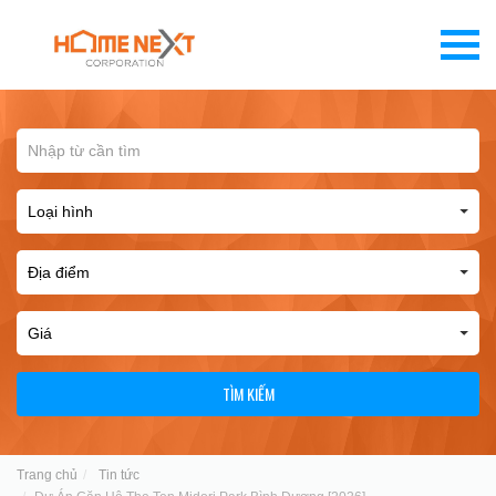
TÌM KIẾM
Trang chủ
Tin tức