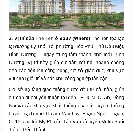
2. Vị trí của
The Ten
ở đâu? (Where)
The Ten tọa lạc
tại đường Lý Thái Tổ, phường Hòa Phú, Thủ Dầu Một,
Bình Dương – ngay trung tâm thành phố mới Bình
Dương. Vị trí này giúp cư dân kết nối nhanh chóng
đến các tiện ích công cộng, cơ sở giáo dục, khu vực
vui chơi giải trí và các khu công nghiệp lân cận.
Cơ sở hạ tầng giao thông được đầu tư bài bản, giúp
cư dân di chuyển thuận lợi đến TP.HCM, Dĩ An, Đồng
Nai và các khu vực khác thông qua các tuyến đường
huyết mạch như Huỳnh Văn Lũy, Phạm Ngọc Thạch,
QL13, cao tốc Mỹ Phước Tân Vạn và tuyến Metro Suối
Tiên – Bến Thành.