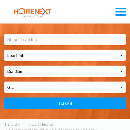
TÌM KIẾM
Trang chủ
Tin tức thị trường