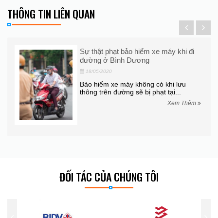
THÔNG TIN LIÊN QUAN
ô La
Sự thật phạt bảo hiểm xe máy khi đi
đường ở Bình Dương
18/05/2020
ễn
Bảo hiểm xe máy không có khi lưu
iku,
thông trên đường sẽ bị phạt tại...
Xem Thêm
hêm
ĐỐI TÁC CỦA CHÚNG TÔI