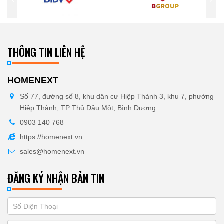
THÔNG TIN LIÊN HỆ
HOMENEXT
Số 77, đường số 8, khu dân cư Hiệp Thành 3, khu 7, phường
Hiệp Thành, TP Thủ Dầu Một, Bình Dương
0903 140 768
https://homenext.vn
sales@homenext.vn
ĐĂNG KÝ NHẬN BẢN TIN
If
ĐĂNG
you
KÝ