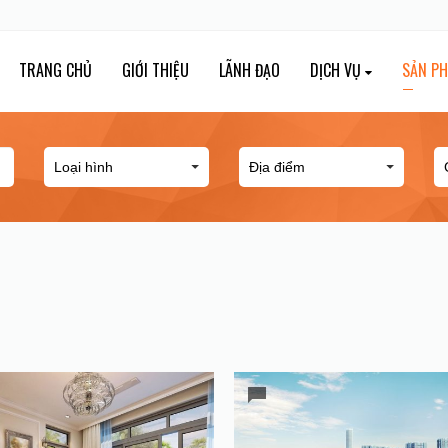
TRANG CHỦ
GIỚI THIỆU
LÃNH ĐẠO
DỊCH VỤ
SẢN P