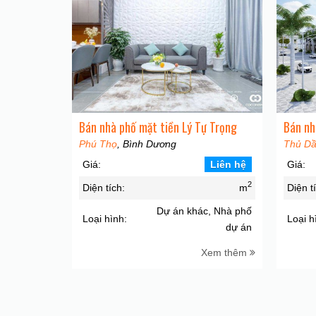
Bán nhà phố mặt tiền Lý Tự Trọng
Bán nh
Phú Thọ
, Bình Dương
Thủ Dầ
Giá:
Liên hệ
Giá:
2
Diện tích:
m
Diện t
Dự án khác, Nhà phố
Loại hình:
Loại h
dự án
Xem thêm