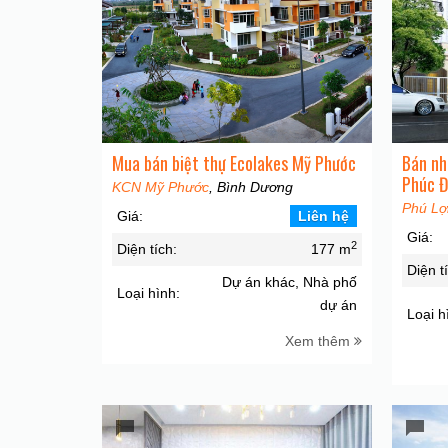
Mua bán biệt thự Ecolakes Mỹ Phước
Bán nh
Phúc Đ
KCN Mỹ Phước
, Bình Dương
Phú Lợ
Giá:
Liên hệ
Giá:
2
Diện tích:
177 m
Diện t
Dự án khác, Nhà phố
Loại hình:
dự án
Loại h
Xem thêm