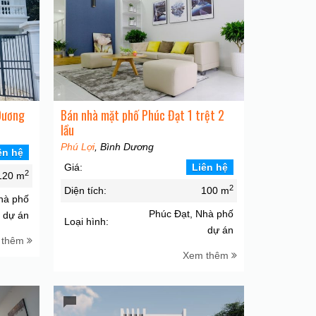
Dương
Bán nhà mặt phố Phúc Đạt 1 trệt 2
lầu
Phú Lợi
, Bình Dương
ên hệ
Giá:
Liên hệ
2
120 m
2
Diện tích:
100 m
hà phố
Phúc Đạt, Nhà phố
dự án
Loại hình:
dự án
 thêm
Xem thêm