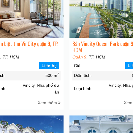
n biệt thự VinCity quận 9, TP.
Bán Vincity Ocean Park quận 9
HCM
9
, TP. HCM
Quận 9
, TP. HCM
Liên hệ
Giá:
Li
2
ích:
500 m
Diện tích:
Vincity, Nhà phố dự
Vincity, Nhà
ình:
Loại hình:
án
Xem thêm
Xem