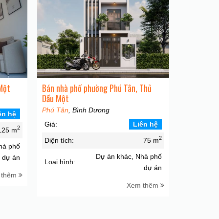
Một
Bán nhà phố phường Phú Tân, Thủ
Dầu Một
Phú Tân
, Bình Dương
ên hệ
Giá:
Liên hệ
2
125 m
2
Diện tích:
75 m
hà phố
Dự án khác, Nhà phố
dự án
Loại hình:
dự án
 thêm
Xem thêm