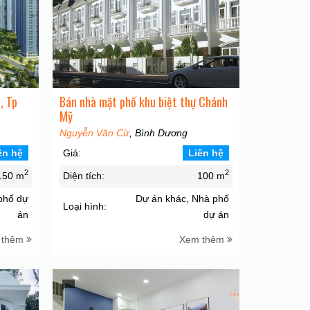
, Tp
Bán nhà mặt phố khu biệt thự Chánh
Mỹ
Nguyễn Văn Cừ
, Bình Dương
ên hệ
Giá:
Liên hệ
2
2
150 m
Diện tích:
100 m
 phố dự
Dự án khác, Nhà phố
Loại hình:
án
dự án
 thêm
Xem thêm