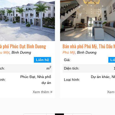
à phố Phúc Đạt Bình Dương
Bán nhà phố Phú Mỹ, Thủ Dầu 
u Một
, Bình Dương
Phú Mỹ
, Bình Dương
Liên hệ
Giá:
Li
2
ích:
m
Diện tích:
Phúc Đạt, Nhà phố
Dự án khác, N
ình:
Loại hình:
dự án
Xem thêm
Xem