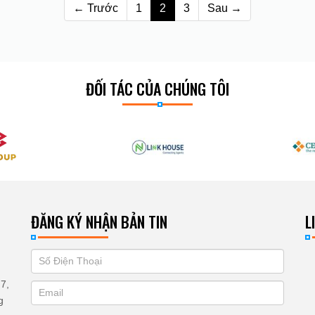
← Trước
1
2
3
Sau →
ĐỐI TÁC CỦA CHÚNG TÔI
ĐĂNG KÝ NHẬN BẢN TIN
L
If
ĐĂNG
you
KÝ
7,
are
g
human,
NHẬN