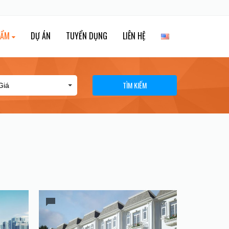
HẨM
DỰ ÁN
TUYỂN DỤNG
LIÊN HỆ
TÌM KIẾM