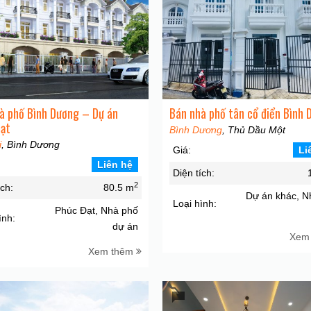
à phố Bình Dương – Dự án
Bán nhà phố tân cổ điển Bình 
ạt
Bình Dương
, Thủ Dầu Một
i
, Bình Dương
Giá:
Li
Liên hệ
Diện tích:
2
ích:
80.5 m
Dự án khác, N
Loại hình:
Phúc Đạt, Nhà phố
ình:
dự án
Xem
Xem thêm