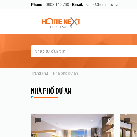
Phone:
0903 140 768
Email:
sales@homenext.vn
Trang chủ
Nhà phố dự án
NHÀ PHỐ DỰ ÁN