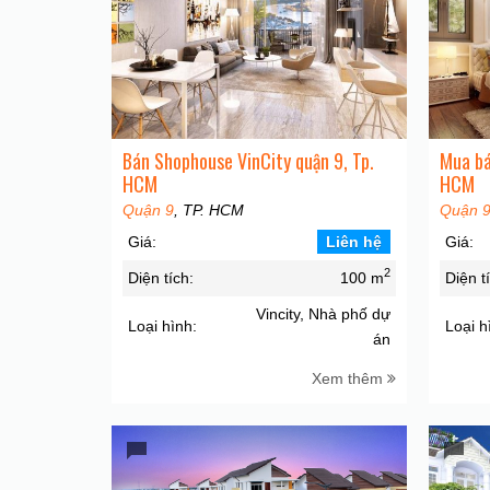
Bán Shophouse VinCity quận 9, Tp.
Mua bá
HCM
HCM
Quận 9
, TP. HCM
Quận 
Giá:
Liên hệ
Giá:
2
Diện tích:
100 m
Diện t
Vincity, Nhà phố dự
Loại hình:
Loại h
án
Xem thêm