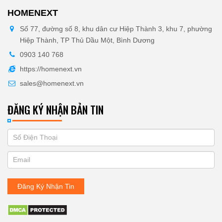
HOMENEXT
Số 77, đường số 8, khu dân cư Hiệp Thành 3, khu 7, phường
Hiệp Thành, TP Thủ Dầu Một, Bình Dương
0903 140 768
https://homenext.vn
sales@homenext.vn
ĐĂNG KÝ NHẬN BẢN TIN
If
ĐĂNG
you
KÝ
are
human,
NHẬN
leave
Đăng Ký Nhận Tin
BẢN
this
field
TIN
blank.