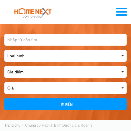
TÌM KIẾM
Trang chủ
Chung cư Habitat Bình Dương giai đoạn 3