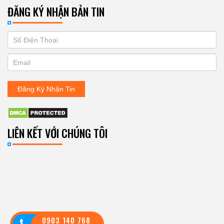
ĐĂNG KÝ NHẬN BẢN TIN
If
ĐĂNG
you
KÝ
are
human,
NHẬN
leave
Đăng Ký Nhận Tin
BẢN
this
field
TIN
blank.
LIÊN KẾT VỚI CHÚNG TÔI
0903 140 768