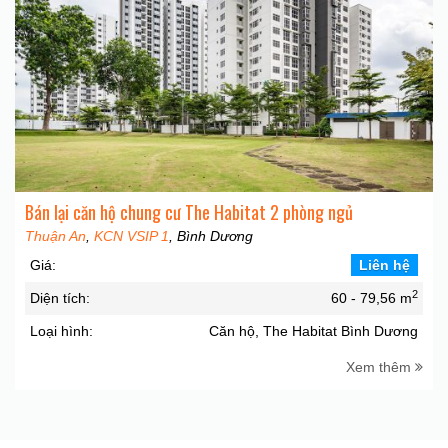
Bán lại căn hộ chung cư The Habitat 2 phòng ngủ
Thuận An
,
KCN VSIP 1
, Bình Dương
Giá:
Liên hệ
2
Diện tích:
60 - 79,56 m
Loại hình:
Căn hộ, The Habitat Bình Dương
Xem thêm