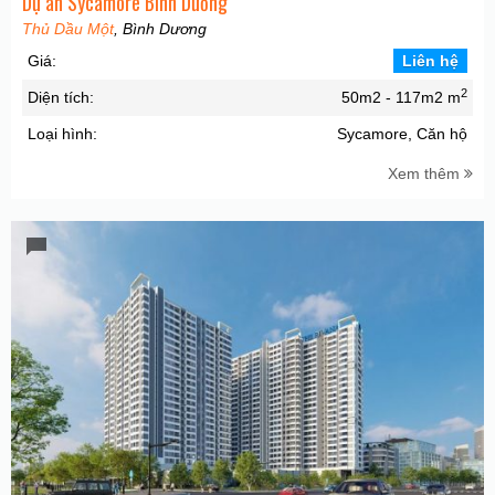
Dự án Sycamore Bình Dương
Thủ Dầu Một
, Bình Dương
Giá:
Liên hệ
2
Diện tích:
50m2 - 117m2 m
Loại hình:
Sycamore, Căn hộ
Xem thêm