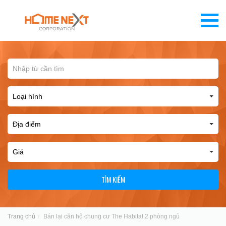
TÌM KIẾM
Trang chủ
Bán lại căn hộ chung cư The Habitat 2 phòng ngủ