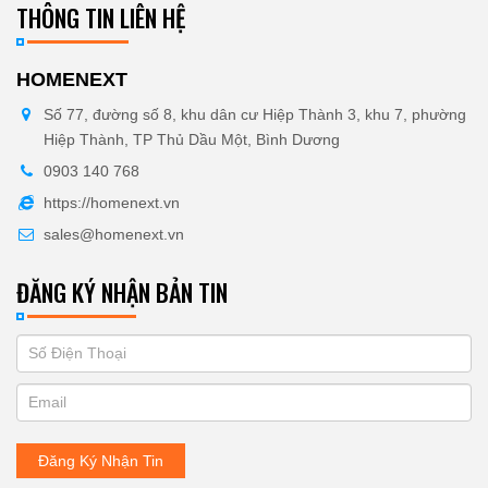
THÔNG TIN LIÊN HỆ
HOMENEXT
Số 77, đường số 8, khu dân cư Hiệp Thành 3, khu 7, phường
Hiệp Thành, TP Thủ Dầu Một, Bình Dương
0903 140 768
https://homenext.vn
sales@homenext.vn
ĐĂNG KÝ NHẬN BẢN TIN
If
ĐĂNG
you
KÝ
are
human,
NHẬN
leave
Đăng Ký Nhận Tin
BẢN
this