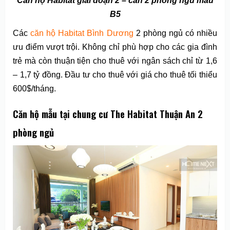
Căn hộ Habitat giai đoạn 2 – căn 2 phòng ngủ mẫu
B5
Các
căn hộ Habitat Bình Dương
2 phòng ngủ có nhiều
ưu điểm vượt trội. Không chỉ phù hợp cho các gia đình
trẻ mà còn thuận tiện cho thuê với ngân sách chỉ từ 1,6
– 1,7 tỷ đồng. Đầu tư cho thuê với giá cho thuê tối thiểu
600$/tháng.
Căn hộ mẫu tại chung cư The Habitat Thuận An 2
phòng ngủ