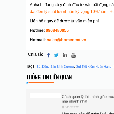
Anh/chị đang có ý định đầu tư vào bất động s
đạt đến tỷ suất lợi nhuận kỳ vọng 10%/năm
.
Ho
Liên hệ ngay để được tư vấn miễn phí
Hotline:
0908480055
Hotmail:
sales@homenext.vn
Chia sẻ:
Tags:
,
,
Bất Động Sản Bình Dương
Gửi Tiết Kiệm Ngân Hàng
THÔNG TIN LIÊN QUAN
 căn hộ lướt
Cách quản lý tài chính giúp mu
g
nhà nhanh nhất
04/09/2018
ư thì đầu tư bất
Làm cách nào để quản lý tài ch