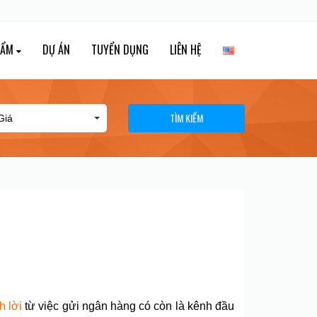
HẨM
DỰ ÁN
TUYỂN DỤNG
LIÊN HỆ
TÌM KIẾM
h lời
từ việc gửi ngân hàng có còn là kênh đầu