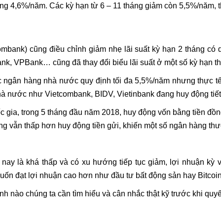
áng 4,6%/năm. Các kỳ hạn từ 6 – 11 tháng giảm còn 5,5%/năm, 
ank) cũng điều chỉnh giảm nhẹ lãi suất kỳ hạn 2 tháng có 
nk, VPBank… cũng đã thay đổi biểu lãi suất ở một số kỳ hạn 
ợc ngân hàng nhà nước quy định tối đa 5,5%/năm nhưng thực t
à nước như Vietcombank, BIDV, Vietinbank đang huy động tiết
ốc gia, trong 5 tháng đầu năm 2018, huy động vốn bằng tiền đồ
g vẫn thấp hơn huy động tiền gửi, khiến một số ngân hàng thươ
ện nay là khá thấp và có xu hướng tiếp tục giảm, lợi nhuận k
n đạt lợi nhuận cao hơn như đầu tư bất động sản hay Bitcoi
nh nào chúng ta cần tìm hiểu và cân nhắc thật kỹ trước khi quyết 