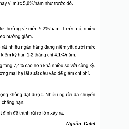
thay vì mức 5,8%/năm như trước đó.
dự thưởng về mức 5,2%/năm. Trước đó, nhiều
theo hướng giảm.
ế rất nhiều ngân hàng đang niêm yết dưới mức
 kiệm kỳ hạn 1-2 tháng chỉ 4,1%/năm.
ng tăng 7,4% cao hơn khá nhiều so với cùng kỳ.
ng mại hạ lãi suất đầu vào để giảm chi phí.
ỳ vọng không đạt được. Nhiều người đã chuyển
n chẳng hạn.
định để tránh rủi ro lớn xảy ra.
Nguồn: Cafef