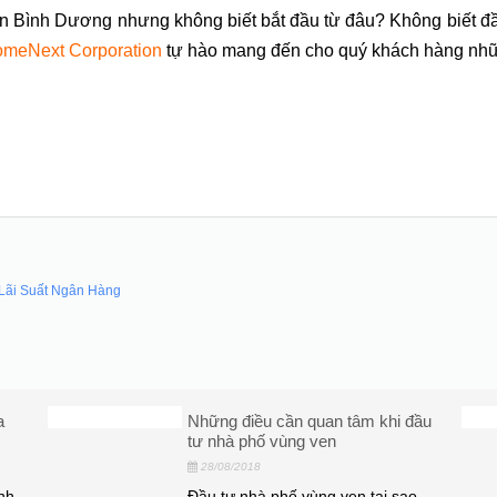
ản Bình Dương nhưng không biết bắt đầu từ đâu? Không biết đầ
meNext Corporation
tự hào mang đến cho quý khách hàng nhữn
Lãi Suất Ngân Hàng
a
Những điều cần quan tâm khi đầu
tư nhà phố vùng ven
28/08/2018
ính
Đầu tư nhà phố vùng ven tại sao