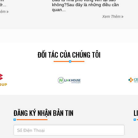
ở...
không?Sau đây là những điều cần
quan...
hêm
Xem Thêm
ĐỐI TÁC CỦA CHÚNG TÔI
ĐĂNG KÝ NHẬN BẢN TIN
L
If
ĐĂNG
you