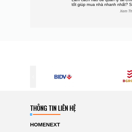
h đầu...
tốt giúp mua nhà nhanh nhất? S
Xem Thêm
Xem T
THÔNG TIN LIÊN HỆ
HOMENEXT