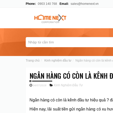
Phone:
0903 140 768
Email:
sales@homenext.vn
Trang chủ
Kinh nghiệm đầu tư
Ngân hàng có còn là kênh 
NGÂN HÀNG CÓ CÒN LÀ KÊNH Đ
Kinh Nghiệm Đầu Tư
04/07/2018
Ngân hàng có còn là kênh đầu tư hiệu quả ? đâ
Hiện nay, lãi suất tiền gửi ngân hàng có xu h