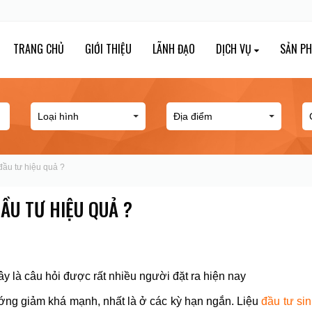
TRANG CHỦ
GIỚI THIỆU
LÃNH ĐẠO
DỊCH VỤ
SẢN P
đầu tư hiệu quả ?
ẦU TƯ HIỆU QUẢ ?
y là câu hỏi được rất nhiều người đặt ra hiện nay
ướng giảm khá mạnh, nhất là ở các kỳ hạn ngắn. Liệu
đầu tư sin