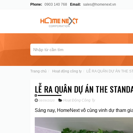
Phone:
0903 140 768
Email:
sales@homenext.vn
Trang chủ
Hoạt động công ty
LỄ RA QUÂN DỰ ÁN THE 
LỄ RA QUÂN DỰ ÁN THE STAND
Hoạt Động Công Ty
08/09/2020
Sáng nay, HomeNext vô cùng vinh dự tham gi