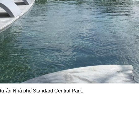
 dự án Nhà phố Standard Central Park.
của
HomeNext Corporation
. Xem ngay thông tin chi tiết dự án 
meNext Corporation
.Xem ngay thông tin chi tiết dự án tại We
xt Corporation
. Xem ngay thông tin chi tiết dự án tại Website
rporation
.