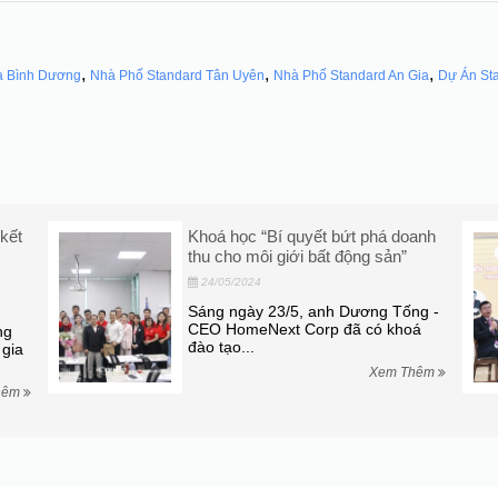
,
,
,
a Bình Dương
Nhà Phố Standard Tân Uyên
Nhà Phố Standard An Gia
Dự Án St
kết
Khoá học “Bí quyết bứt phá doanh
5
thu cho môi giới bất động sản”
24/05/2024
Sáng ngày 23/5, anh Dương Tống -
CEO HomeNext Corp đã có khoá
ng
đào tạo...
gia
Xem Thêm
hêm