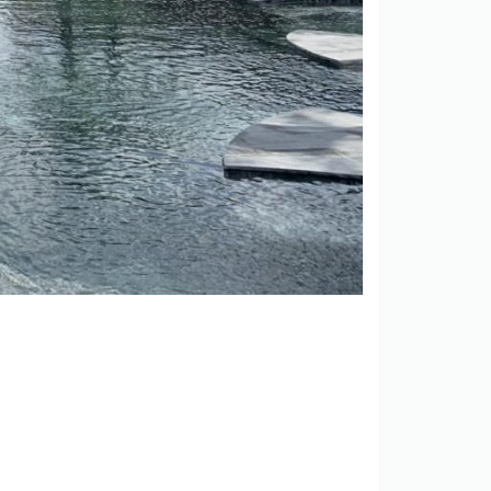
tại Website của
HomeNext Corporation
. Xem
bsite của
HomeNext Corporation
. Xem ngay
 của
HomeNext Corporation
. Xem ngay thông