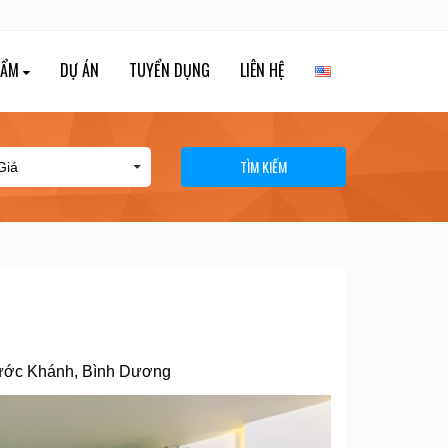
HẨM
DỰ ÁN
TUYỂN DỤNG
LIÊN HỆ
TÌM KIẾM
hước Khánh, Bình Dương