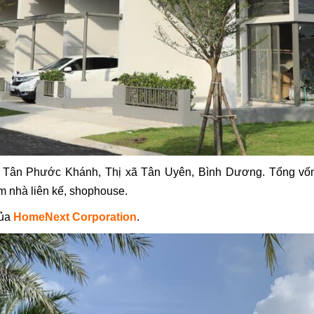
g Tân Phước Khánh, Thị xã Tân Uyên, Bình Dương. Tổng vố
m nhà liên kế, shophouse.
của
HomeNext Corporation
.