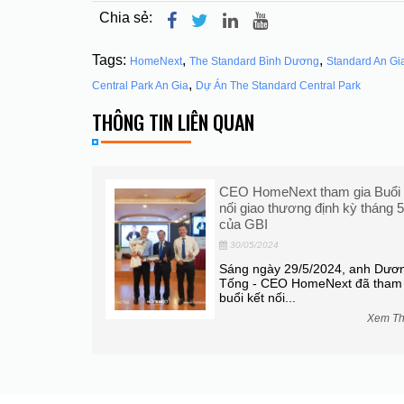
Chia sẻ:
Tags:
,
,
HomeNext
The Standard Bình Dương
Standard An Gi
,
Central Park An Gia
Dự Án The Standard Central Park
THÔNG TIN LIÊN QUAN
a HomeNext và
CEO HomeNext tham gia Buổi 
nối giao thương định kỳ tháng 
của GBI
30/05/2024
h Dương Tống -
đại diện của 8
Sáng ngày 29/5/2024, anh Dươ
Tống - CEO HomeNext đã tham 
buổi kết nối...
Xem Thêm
Xem T