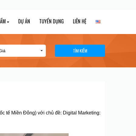
HẨM
DỰ ÁN
TUYỂN DỤNG
LIÊN HỆ
TÌM KIẾM
 tế Miền Đông) với chủ đề: Digital Marketing: