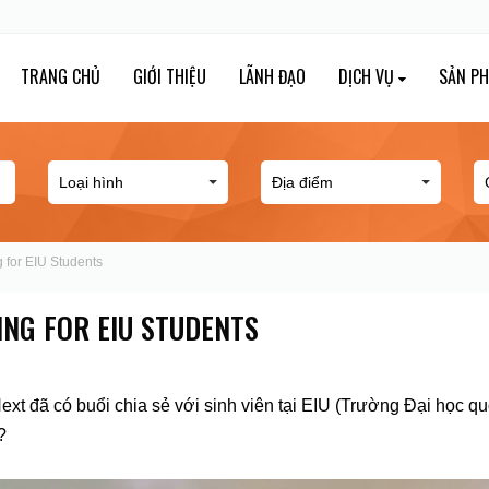
TRANG CHỦ
GIỚI THIỆU
LÃNH ĐẠO
DỊCH VỤ
SẢN P
 for EIU Students
NG FOR EIU STUDENTS
đã có buổi chia sẻ với sinh viên tại EIU (Trường Đại học quốc
?